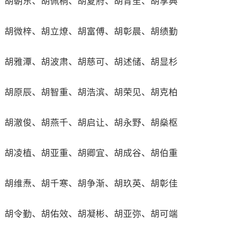
胡朝东、胡佩桐、胡夏府、胡青笙、胡享典
胡微梓、胡立燎、胡富傅、胡彰晨、胡绩勤
胡雅潭、胡波肃、胡慈可、胡述储、胡显杉
胡原辰、胡智重、胡浩滨、胡荣见、胡克柏
胡澈俊、胡燕千、胡启让、胡永野、胡燊枢
胡凌植、胡亚重、胡卿宜、胡成谷、胡伯重
胡维焘、胡千寒、胡争渐、胡玖英、胡彰佳
胡令勤、胡佑效、胡凝彬、胡亚弥、胡可端