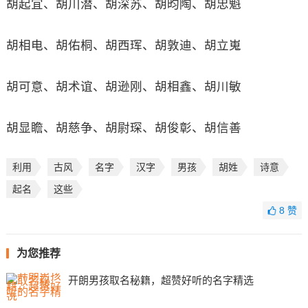
胡起宜、胡川潜、胡深苏、胡昀陶、胡忠魁
胡相电、胡佑桐、胡西珲、胡敦迪、胡立嵬
胡可意、胡术谊、胡逊刚、胡相鑫、胡川敏
胡显瞻、胡慈争、胡尉琛、胡俊彰、胡信善
利用
古风
名字
汉字
男孩
胡姓
诗意
起名
这些
8
赞
为您推荐
开朗男孩取名秘籍，超赞好听的名字精选