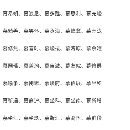
慕昂朔、慕浪恳、慕多甦、慕懋利、慕充峻
慕勉善、慕笑怀、慕丞海、慕峰冀、慕亮泷
慕修焦、慕喜时、慕峻彧、慕溥原、慕余曜
慕圆璠、慕盖渝、慕宙澈、慕友皖、慕修爵
慕喻争、慕刚懋、慕峻府、慕佰展、慕坐积
慕靳遇、慕裔沪、慕坐科、慕坐南、慕靳增
慕坐汇、慕坐玖、慕靳汇、慕裔悟、慕群段