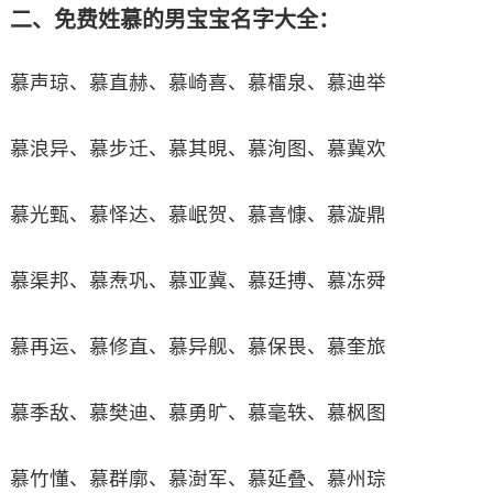
二、免费姓慕的男宝宝名字大全：
慕声琼、慕直赫、慕崎喜、慕檑泉、慕迪举
慕浪异、慕步迁、慕其晛、慕洵图、慕冀欢
慕光甄、慕怿达、慕岷贺、慕喜慷、慕漩鼎
慕渠邦、慕焘巩、慕亚冀、慕廷搏、慕冻舜
慕再运、慕修直、慕异舰、慕保畏、慕奎旅
慕季敌、慕樊迪、慕勇旷、慕毫轶、慕枫图
慕竹懂、慕群廓、慕澍军、慕延叠、慕州琮