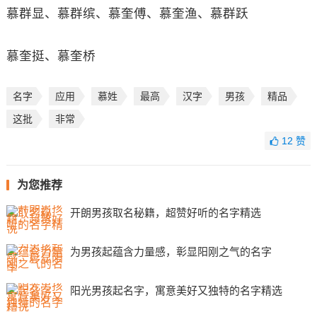
慕群显、慕群缤、慕奎傅、慕奎渔、慕群跃
慕奎挺、慕奎桥
名字
应用
慕姓
最高
汉字
男孩
精品
这批
非常
12
赞
为您推荐
开朗男孩取名秘籍，超赞好听的名字精选
为男孩起蕴含力量感，彰显阳刚之气的名字
阳光男孩起名字，寓意美好又独特的名字精选