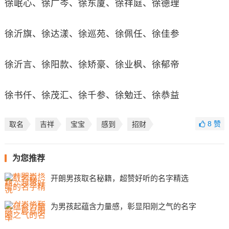
徐岷心、徐广岑、徐东厦、徐祥庭、徐德理
徐沂旗、徐达漾、徐巡苑、徐佩任、徐佳参
徐沂言、徐阳款、徐矫豪、徐业枫、徐郁帝
徐书仟、徐茂汇、徐千参、徐勉迁、徐恭益
8
赞
取名
吉祥
宝宝
感到
招财
为您推荐
开朗男孩取名秘籍，超赞好听的名字精选
为男孩起蕴含力量感，彰显阳刚之气的名字