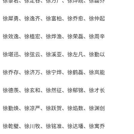
徐黎君、徐定谷、徐万广、徐烨疏、徐磊乔
徐犀勇、徐逸齐、徐富柏、徐乔愈、徐仲起
徐效逸、徐植宏、徐烨渔、徐荣磊、徐周辛
徐堪迅、徐弦云、徐溪亚、徐左凡、徐勤以
徐乔存、徐济万、徐宁烨、徐鹤磊、徐岚能
徐德羡、徐玄和、徐然征、徐郁锦、徐才长
徐勤焕、徐凉严、徐跃贺、徐焰数、徐渊创
徐乾璧、徐川牧、徐铭准、徐达璠、徐寓乔