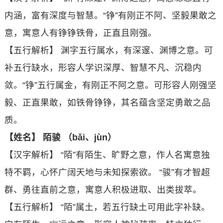
内涵，富有深度与智慧。“铮”有刚正不阿、坚毅果敢之
意，寓意人有铮铮铁骨，正直且刚强。
【五行解析】 渊字五行属水，有深邃、渊博之意。可
补五行缺水，形容人学识深厚、智慧不凡、沉稳内
敛。“铮”五行属金，有刚正不阿之意。可形容人刚强坚
毅、正直果敢，如铁骨铮铮，其名蕴含坚定勇敢之品
质。
【姓名】 陌骏 （bǎi、jùn）
【汉字解析】 “陌”有陌生、旷野之意，作人名寓意独
特不羁，心怀广阔天地与未知探索欲。 “骏”有才智超
群、勇往直前之意，寓意人积极进取、出类拔萃。
【五行解析】 “陌”属土，若五行缺土可用此字补缺。