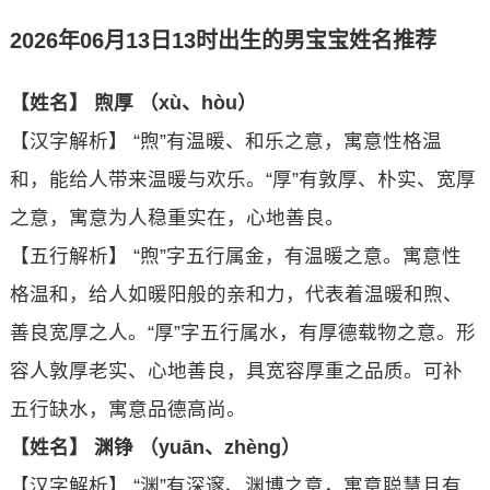
2026年06月13日13时出生的男宝宝姓名推荐
【姓名】 煦厚 （xù、hòu）
【汉字解析】 “煦”有温暖、和乐之意，寓意性格温
和，能给人带来温暖与欢乐。“厚”有敦厚、朴实、宽厚
之意，寓意为人稳重实在，心地善良。
【五行解析】 “煦”字五行属金，有温暖之意。寓意性
格温和，给人如暖阳般的亲和力，代表着温暖和煦、
善良宽厚之人。“厚”字五行属水，有厚德载物之意。形
容人敦厚老实、心地善良，具宽容厚重之品质。可补
五行缺水，寓意品德高尚。
【姓名】 渊铮 （yuān、zhèng）
【汉字解析】 “渊”有深邃、渊博之意，寓意聪慧且有