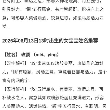
它有陌生、幽远之意，形容人神秘疏离、特立独行，
别具魅力。 “骏”五行属金，有才智超群、积极向上之
意。可形容人英俊潇洒、锐意进取，如骏马般活力四
溢。
2026年06月13日13时出生的女宝宝姓名推荐
【姓名】 玫颍 （méi、yǐnɡ）
【汉字解析】 “玫”寓意如玫瑰般美丽、热情且充满魅
力。“颍”有聪颖、灵动之意，寓意着智慧与活力，是个
富有内涵的字。
【五行解析】 “玫”五行属水，有美丽、热情之意。可
补缺水之人，寓意其如玫瑰般艳丽且充满魅力，形容
人美丽动人、活泼热情。“颍”字五行属水，有聪明、灵