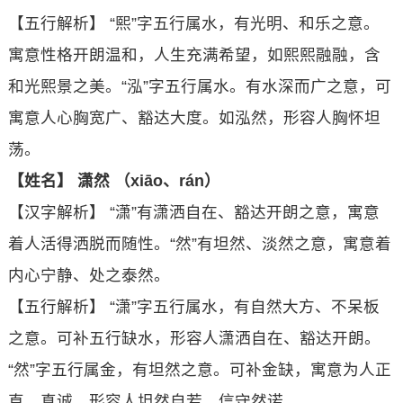
【五行解析】 “熙”字五行属水，有光明、和乐之意。
寓意性格开朗温和，人生充满希望，如熙熙融融，含
和光熙景之美。“泓”字五行属水。有水深而广之意，可
寓意人心胸宽广、豁达大度。如泓然，形容人胸怀坦
荡。
【姓名】 潇然 （xiāo、rán）
【汉字解析】 “潇”有潇洒自在、豁达开朗之意，寓意
着人活得洒脱而随性。“然”有坦然、淡然之意，寓意着
内心宁静、处之泰然。
【五行解析】 “潇”字五行属水，有自然大方、不呆板
之意。可补五行缺水，形容人潇洒自在、豁达开朗。
“然”字五行属金，有坦然之意。可补金缺，寓意为人正
直、真诚。形容人坦然自若、信守然诺。