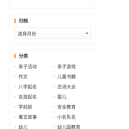
什么
批
运
势
归档
归
档
分类
亲子活动
亲子游戏
作文
儿童书籍
八字起名
古诗大全
女孩起名
婴儿
学前龄
安全教育
寓言故事
小名乳名
幼儿
幼儿园教育