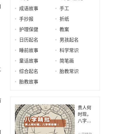
内
成语故事
手工
手抄报
折纸
护理保健
教案
日历起名
男孩起名
睡前故事
科学常识
童话故事
简笔画
之
综合起名
胎教常识
胎教故事
有
贵人何
时现，
八字帮
你看！
内
平阴阳