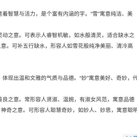
意着智慧与活力，是个富有内涵的字。“雪”寓意纯洁、美
、灵动之意。可表示人睿智机敏，如水般清灵，适合缺水之
之意。可补五行缺水，形容人如雪花般纯净美丽、清冷高
淑，体现出温和文雅的气质与品德。“妙”寓意美好、奇妙，
、善良之意。常形容人贤淑、温婉，有淑女风范，寓意品德
、神奇之意。可形容人聪慧奇妙，如妙人、妙思，寓意聪