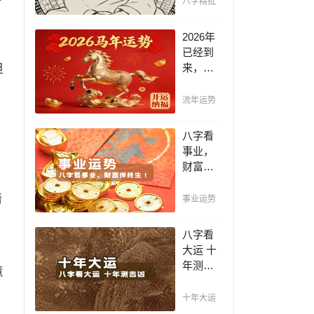
八字精批
断祸
福，八
2026年
字精批
已经到
批出一
坦
来，如
生好命
何能够
运！
把握先
流年运势
机，趋
吉避
八字看
凶，不
事业，
走弯
财富伴
路，点
终生！
击此处
着
哪日出
事业运势
查看！
生的人
最有财
八字看
官之
大运 十
命，十
年测吉
慧
之八九
凶，十
是大官
年一运
十年大运
或富
卜吉