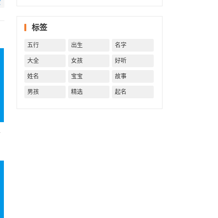
赞
一生！
一生运
势 知天
标签
命方可
福寿绵
五行
出生
名字
长终生
富贵！
大全
女孩
好听
姓名
宝宝
故事
男孩
精选
起名
行