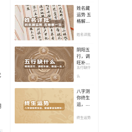
豪，解
凶，未
姓名藏
读您的
来命运
运势 五
事业天
全知
格解一
赋，扭
晓。
生，姓
转当下
名判断
不利困
姓名详批
你一生
局！！
吉凶，
阴阳五
你的名
行，调
字真的
旺补
适合你
五行缺什
缺，助
吗？
代
运一
么
生！通
晓五
八字测
行，把
你终生
控起伏
运，财
明
波澜，
富事业
调旺补
福寿
终生运势
缺，助
知！五
运你的
行透析