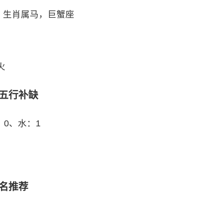
时，生肖属马，巨蟹座
火
宝五行补缺
：0、水：1
姓名推荐