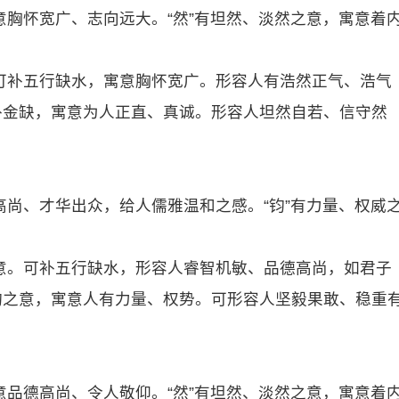
寓意胸怀宽广、志向远大。“然”有坦然、淡然之意，寓意着
。可补五行缺水，寓意胸怀宽广。形容人有浩然正气、浩气
补金缺，寓意为人正直、真诚。形容人坦然自若、信守然
德高尚、才华出众，给人儒雅温和之感。“钧”有力量、权威
之意。可补五行缺水，形容人睿智机敏、品德高尚，如君子
钧之意，寓意人有力量、权势。可形容人坚毅果敢、稳重
寓意品德高尚、令人敬仰。“然”有坦然、淡然之意，寓意着