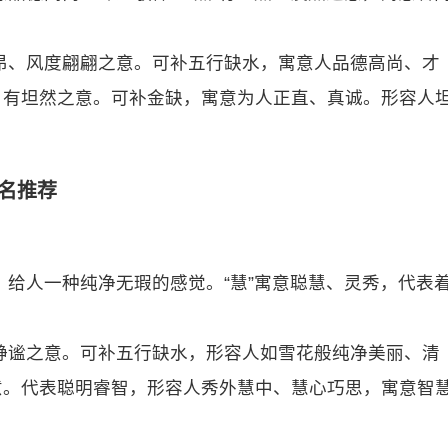
轩昂、风度翩翩之意。可补五行缺水，寓意人品德高尚、才
，有坦然之意。可补金缺，寓意为人正直、真诚。形容人
姓名推荐
冷，给人一种纯净无瑕的感觉。“慧”寓意聪慧、灵秀，代表
、静谧之意。可补五行缺水，形容人如雪花般纯净美丽、清
意。代表聪明睿智，形容人秀外慧中、慧心巧思，寓意智