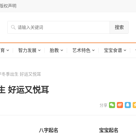
版权声明
搜索
网
教育
智力发展
胎教
艺术特色
宝宝食谱
冬季出生 好运又悦耳
生 好运又悦耳
八字起名
宝宝起名