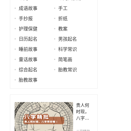
成语故事
手工
手抄报
折纸
护理保健
教案
日历起名
男孩起名
睡前故事
科学常识
童话故事
简笔画
综合起名
胎教常识
胎教故事
贵人何
时现，
八字帮
你看！
平阴阳