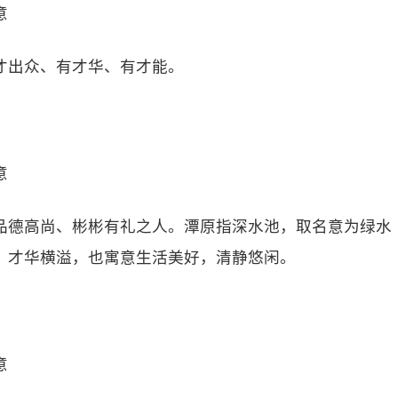
意
才出众、有才华、有才能。
意
品德高尚、彬彬有礼之人。潭原指深水池，取名意为绿水
、才华横溢，也寓意生活美好，清静悠闲。
意