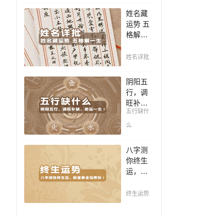
豪，解
凶，未
姓名藏
读您的
来命运
运势 五
事业天
全知
格解一
赋，扭
晓。
生，姓
转当下
名判断
不利困
姓名详批
你一生
局！！
吉凶，
阴阳五
你的名
行，调
字真的
旺补
适合你
五行缺什
缺，助
吗？
运一
么
生！通
晓五
八字测
行，把
你终生
控起伏
运，财
波澜，
富事业
调旺补
福寿
终生运势
缺，助
知！五
运你的
行透析