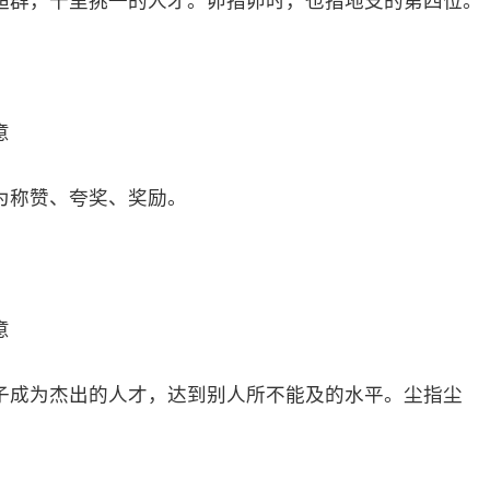
超群，千里挑一的人才。卯指卯时，也指地支的第四位。
意
为称赞、夸奖、奖励。
意
子成为杰出的人才，达到别人所不能及的水平。尘指尘