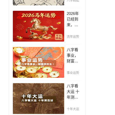
八字精批
断祸
福，八
2026年
字精批
已经到
批出一
来，如
生好命
何能够
运！
把握先
流年运势
机，趋
吉避
八字看
凶，不
事业，
走弯
财富伴
路，点
终生！
击此处
哪日出
事业运势
查看！
生的人
最有财
八字看
官之
大运 十
命，十
年测吉
之八九
凶，十
是大官
年一运
十年大运
或富
卜吉