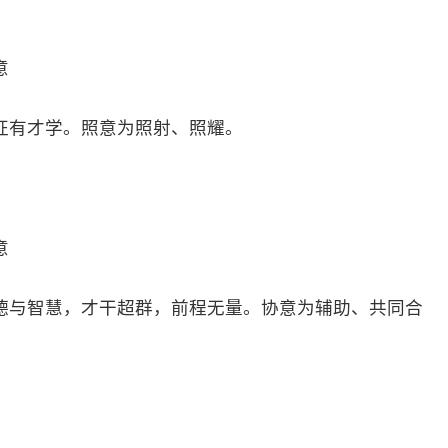
意
征有才学。照意为照射、照耀。
意
德与智慧，才干超群，前程无量。协意为辅助、共同合