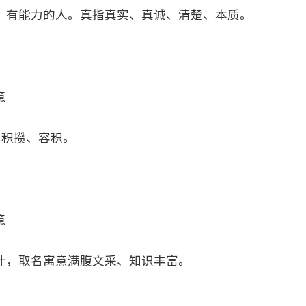
、有能力的人。真指真实、真诚、清楚、本质。
意
、积攒、容积。
意
汁，取名寓意满腹文采、知识丰富。