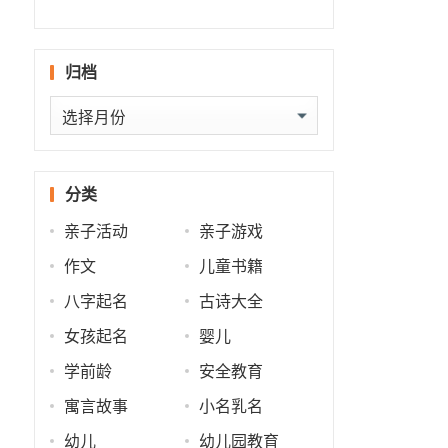
什么
批
势
势
归档
归
档
分类
亲子活动
亲子游戏
作文
儿童书籍
八字起名
古诗大全
女孩起名
婴儿
学前龄
安全教育
寓言故事
小名乳名
幼儿
幼儿园教育