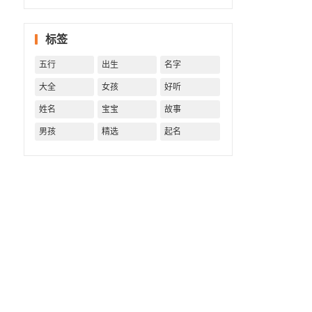
一生！
一生运
势 知天
标签
命方可
福寿绵
五行
出生
名字
长终生
富贵！
大全
女孩
好听
姓名
宝宝
故事
男孩
精选
起名