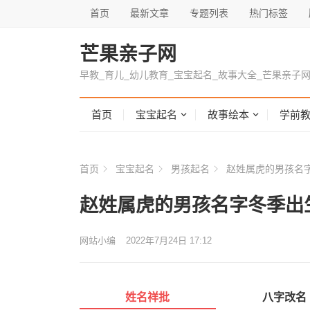
首页
最新文章
专题列表
热门标签
芒果亲子网
早教_育儿_幼儿教育_宝宝起名_故事大全_芒果亲子
首页
宝宝起名
故事绘本
学前
首页
宝宝起名
男孩起名
赵姓属虎的男孩名字
赵姓属虎的男孩名字冬季出
网站小编
2022年7月24日 17:12
姓名祥批
八字改名