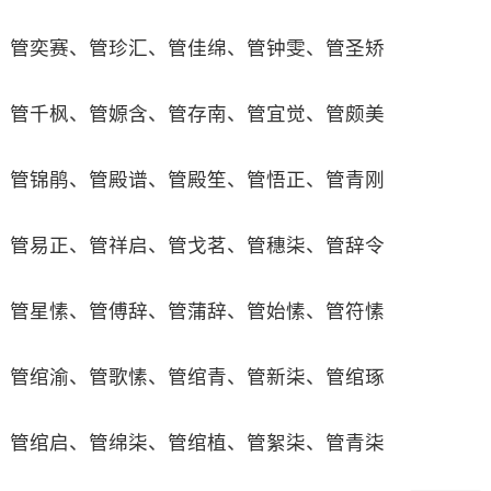
管奕赛、管珍汇、管佳绵、管钟雯、管圣矫
管千枫、管嫄含、管存南、管宜觉、管颇美
管锦鹃、管殿谱、管殿笙、管悟正、管青刚
管易正、管祥启、管戈茗、管穗柒、管辞令
管星愫、管傅辞、管蒲辞、管始愫、管符愫
管绾渝、管歌愫、管绾青、管新柒、管绾琢
管绾启、管绵柒、管绾植、管絮柒、管青柒