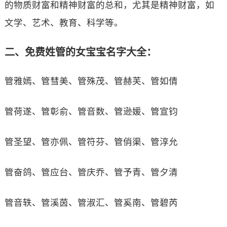
的物质财富和精神财富的总和，尤其是精神财富，如
文学、艺术、教育、科学等。
二、免费姓管的女宝宝名字大全：
管雅嫣、管彗美、管殊茂、管赫芙、管如倩
管荷遂、管彰俞、管音数、管逊媛、管宣钧
管圣望、管亦佩、管符芬、管俏渠、管淳允
管奋鸽、管应台、管庆乔、管予青、管夕清
管音轶、管溪茵、管淑汇、管奚南、管碧芮