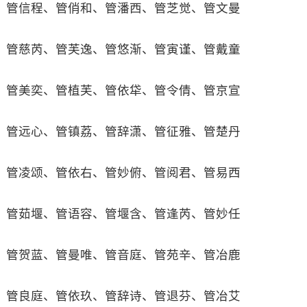
管信程、管俏和、管潘西、管芝觉、管文曼
管慈芮、管芙逸、管悠渐、管寅谨、管戴童
管美奕、管植芙、管依牮、管令倩、管京宣
管远心、管镇荔、管辞潇、管征雅、管楚丹
管凌颂、管依右、管妙俯、管阅君、管易西
管茹堰、管语容、管堰含、管逢芮、管妙任
管贺蓝、管曼唯、管音庭、管苑辛、管冶鹿
管良庭、管依玖、管辞诗、管退芬、管冶艾