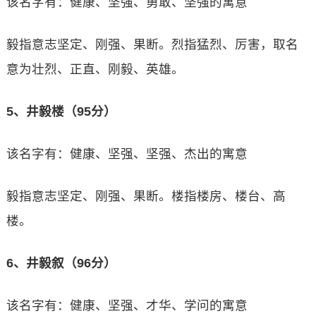
该名字有：健康、坚强、勇敢、坚强的寓意
毅指意志坚定、刚强、果断。烈指猛烈、厉害，取名
意为壮烈、正直、刚毅、英雄。
5、井毅楼（95分）
该名字有：健康、坚强、坚强、杰出的寓意
毅指意志坚定、刚强、果断。楼指楼房、楼台、高
楼。
6、井毅叙（96分）
该名字有：健康、坚强、才华、学问的寓意