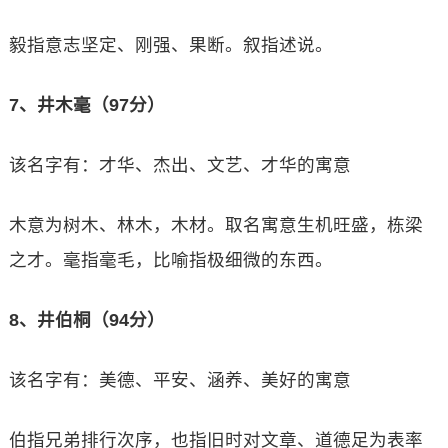
毅指意志坚定、刚强、果断。叙指述说。
7、井木毫（97分）
该名字有：才华、杰出、文艺、才华的寓意
木意为树木、林木，木材。取名寓意生机旺盛，栋梁
之才。毫指毫毛，比喻指极细微的东西。
8、井伯桐（94分）
该名字有：美德、平安、涵养、美好的寓意
伯指兄弟排行次序，也指旧时对文章、道德足为表率