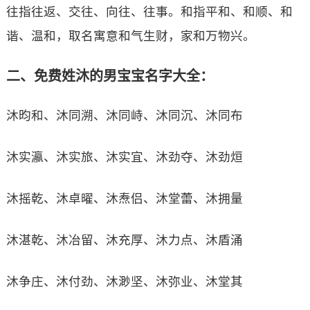
往指往返、交往、向往、往事。和指平和、和顺、和
谐、温和，取名寓意和气生财，家和万物兴。
二、免费姓沐的男宝宝名字大全：
沐昀和、沐同溯、沐同峙、沐同沉、沐同布
沐实瀛、沐实旅、沐实宜、沐劲夺、沐劲烜
沐摇乾、沐卓曜、沐焘侣、沐堂蕾、沐拥量
沐湛乾、沐冶留、沐充厚、沐力点、沐盾涌
沐争庄、沐付劲、沐渺坚、沐弥业、沐堂其