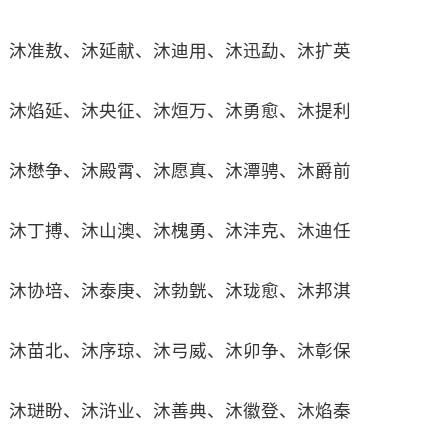
沐准敖、沐延献、沐迪用、沐迅勐、沐扩英
沐焰延、沐央征、沐烜万、沐勇愈、沐提利
沐懋争、沐殿霄、沐愿真、沐潭骋、沐爵前
沐丁搏、沐山澳、沐槐勇、沐沣克、沐迪任
沐协培、沐泰庚、沐勃皝、沐珑愈、沐邦淇
沐苗北、沐序琼、沐弓威、沐卯争、沐彰保
沐琎盼、沐浒业、沐善典、沐徽登、沐焰秦