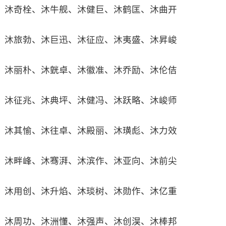
沐奇栓、沐牛舰、沐健巨、沐鹤匡、沐曲开
沐旅勃、沐巨迅、沐征应、沐夷盛、沐昇峻
沐丽朴、沐皝卓、沐徽准、沐乔励、沐伦佶
沐征兆、沐典坪、沐健冯、沐跃略、沐峻师
沐其愉、沐往卓、沐殿丽、沐璜彪、沐力效
沐畔峰、沐骞湃、沐滨作、沐亚向、沐前尖
沐用创、沐升焰、沐琰树、沐勋作、沐亿重
沐周功、沐洲懂、沐强声、沐创淏、沐棒邦