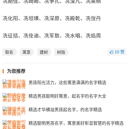
冼期佳、冼崎卿、冼争孔、冼淏凡、冼乘纲
冼化阳、冼坦璜、冼深原、冼殿乾、冼弢丹
冼征括、冼佺迪、冼军敖、冼水唱、冼焰周
10
赞
取名
寓意
建树
树指
为您推荐
男孩阳光活力，这些寓意满满的名字精选
精选男孩聪明好寓意，起名字的名字大全
精选才华横溢男孩起名字，的名字精选
精选聪明男孩名字，寓意美好彰显智慧的名字精选