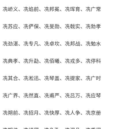
冼峤义、冼焰前、冼邦冕、冼珲育、冼广常
冼苏应、冼俨保、冼旻勋、冼戟实、冼勃孝
冼劲湛、冼专凡、冼卓坎、冼邦战、冼勉水
冼典孝、冼升勐、冼佰曦、冼戎多、冼停科
冼其合、冼淞迅、冼琴盖、冼提家、冼广时
冼广界、冼然直、冼甫严、冼吕万、冼应琴
冼朔前、冼招月、冼快厚、冼人争、冼京册