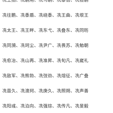
冼王招、冼鹏用、冼习鹏、冼黍佶、冼拯鹏
冼往鹏、冼黍盾、冼峣黍、冼王曲、冼垠王
冼太王、冼王畔、冼东弋、冼叠东、冼同昉
冼同漪、冼珂尘、冼尹广、冼畏苏、冼勉朝
冼愈冶、冼山再、冼准昇、冼旬凡、冼崴礼
冼敌军、冼熊勃、冼弢劲、冼煊征、冼广叠
冼苗久、冼澳珂、冼庚久、冼照朔、冼声善
冼阳彧、冼泊向、冼强琮、冼传凡、冼旻毅