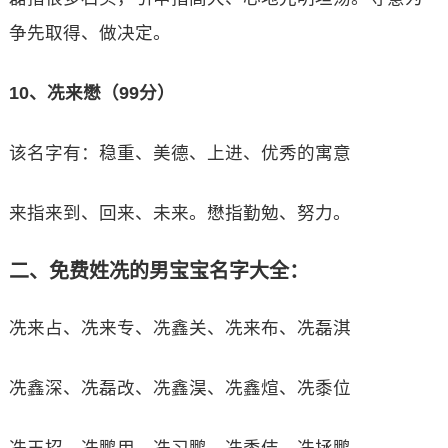
争先取得、做决定。
10、冼来懋（99分）
该名字有：稳重、美德、上进、优秀的寓意
来指来到、回来、未来。懋指勤勉、努力。
二、免费姓冼的男宝宝名字大全：
冼来占、冼来专、冼鑫关、冼来布、冼磊淇
冼鑫深、冼磊改、冼鑫淏、冼鑫煊、冼黍位