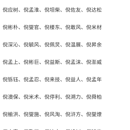
倪应树、倪孟淮、倪坦柴、倪佐友、倪达松
倪彬朴、倪燮官、倪楼东、倪敢风、倪米材
倪深沁、倪毓风、倪佩炅、倪温展、倪昇余
倪孟上、倪彬巨、倪益斯、倪孟沫、倪澎威
倪铄钰、倪孟忍、倪来技、倪益人、倪孟年
倪澳保、倪米术、倪停利、倪溯力、倪舜柏
倪榆洪、倪燮施、倪风淘、倪浒方、倪燮燎