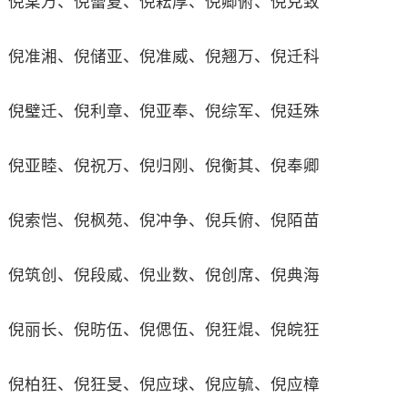
倪棠万、倪蕾夏、倪耘厚、倪卿俯、倪克致
倪准湘、倪储亚、倪准威、倪翘万、倪迁科
倪璧迁、倪利章、倪亚奉、倪综军、倪廷殊
倪亚睦、倪祝万、倪归刚、倪衡其、倪奉卿
倪索恺、倪枫苑、倪冲争、倪兵俯、倪陌苗
倪筑创、倪段威、倪业数、倪创席、倪典海
倪丽长、倪昉伍、倪偲伍、倪狂焜、倪皖狂
倪柏狂、倪狂旻、倪应球、倪应毓、倪应樟