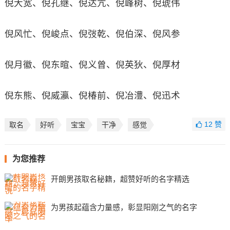
倪大宽、倪孔继、倪达亢、倪峰树、倪琥伟
倪风忙、倪峻点、倪弢乾、倪伯深、倪风参
倪月徽、倪东暄、倪义曾、倪英狄、倪厚材
倪东熊、倪威瀛、倪椿前、倪冶澧、倪迅术
12
赞
取名
好听
宝宝
干净
感觉
为您推荐
开朗男孩取名秘籍，超赞好听的名字精选
为男孩起蕴含力量感，彰显阳刚之气的名字