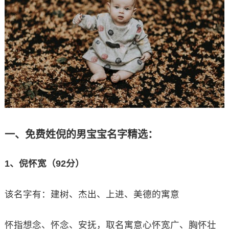
一、免费姓倪的男宝宝名字精选：
1、倪怀宽（92分）
该名字有：建树、杰出、上进、美德的寓意
怀指想念、怀念、安抚，取名寓意心怀宽广、胸怀壮