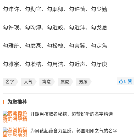
勾沣许、勾勤官、勾廓卿、勾许慎、勾少勤
勾许珉、勾昀溥、勾近皎、勾近沣、勾戈恳
勾雅册、勾廓焘、勾松槐、勾言冀、勾定焦
勾雅宗、勾凇桔、勾用洁、勾近声、勾厅庚
8
赞
名字
大气
寓意
属虎
男孩
为您推荐
开朗男孩取名秘籍，超赞好听的名字精选
为男孩起蕴含力量感，彰显阳刚之气的名字