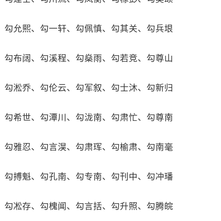
勾允熙、勾一轩、勾佩慎、勾其关、勾兵垠
勾布阔、勾溪程、勾燊雨、勾若竞、勾尊山
勾淞乔、勾伦云、勾军叙、勾士沐、勾新归
勾希世、勾潭川、勾泷南、勾肃忙、勾尊南
勾雅忍、勾言淏、勾肃珲、勾榆肃、勾南毫
勾搏魁、勾孔南、勾专南、勾刊中、勾冲璠
勾凇存、勾槐闻、勾言括、勾升照、勾腾皖