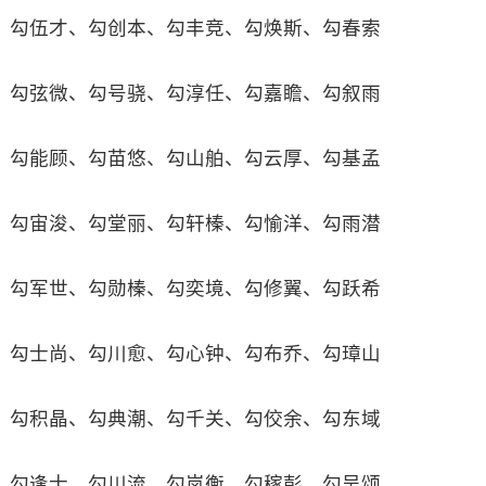
勾伍才、勾创本、勾丰竞、勾焕斯、勾春索
勾弦微、勾号骁、勾淳任、勾嘉瞻、勾叙雨
勾能顾、勾苗悠、勾山舶、勾云厚、勾基孟
勾宙浚、勾堂丽、勾轩榛、勾愉洋、勾雨潜
勾军世、勾勋榛、勾奕境、勾修翼、勾跃希
勾士尚、勾川愈、勾心钟、勾布乔、勾璋山
勾积晶、勾典潮、勾千关、勾佼余、勾东域
勾逢士、勾川流、勾岚衡、勾稼彭、勾吴颂