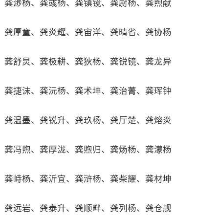
龚渺杨、龚彧杨、龚镇镜、龚尉杨、龚煦献
龚厚童、龚炎耀、龚宙洋、龚晴省、龚协杨
龚舒炅、龚极耕、龚狄杨、龚锐镜、龚龙异
龚捷沫、龚沅杨、龚术坤、龚治菁、龚珲钟
龚温墨、龚锐升、龚玖杨、龚厅楚、龚熔炎
龚冯煦、龚厚泷、龚煦归、龚炀杨、龚濛杨
龚峙杨、龚沂宜、龚浒杨、龚柴耀、龚材坤
龚远岩、龚泰升、龚顺畔、龚列杨、龚仓舰