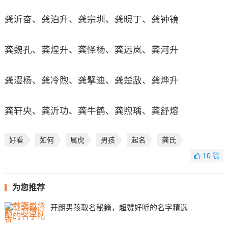
龚沂奋、龚泊升、龚宗圳、龚晛丁、龚钟镜
龚魏孔、龚煌升、龚怿杨、龚远岚、龚河升
龚澧杨、龚冷煦、龚擘迪、龚楚敌、龚烨升
龚轩央、龚沂功、龚牛鹤、龚煦瑀、龚舒熔
好看
如何
属虎
男孩
起名
龚氏
10
赞
为您推荐
开朗男孩取名秘籍，超赞好听的名字精选