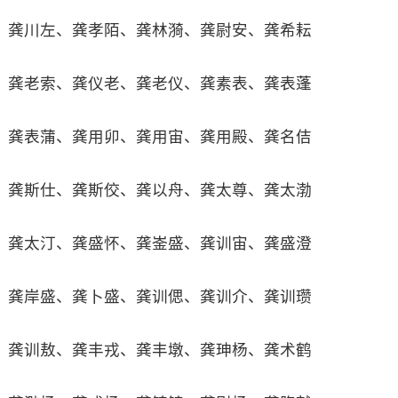
龚川左、龚孝陌、龚林漪、龚尉安、龚希耘
龚老索、龚仪老、龚老仪、龚素表、龚表蓬
龚表蒲、龚用卯、龚用宙、龚用殿、龚名佶
龚斯仕、龚斯佼、龚以舟、龚太尊、龚太渤
龚太汀、龚盛怀、龚崟盛、龚训宙、龚盛澄
龚岸盛、龚卜盛、龚训偲、龚训介、龚训瓒
龚训敖、龚丰戎、龚丰墩、龚珅杨、龚术鹤