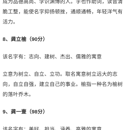
成为品德高尚、学识渊博的人。字也作助词，读音清
脆工整，能使名字抑扬顿挫，通顺通畅，年轻洋气有
活力。
8、龚立榆（90分）
该名字有：志向、建树、杰出、儒雅的寓意
立意为树立、自立、立功。取名寓意树立远大的志
向，自立自强，建立自己的事业。榆指一种名为榆树
的落叶乔木。
9、龚一壹（98分）
该名字有：美好、担当、涵养、高雅的寓意