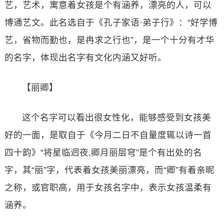
艺，艺术，寓意着女孩是个有涵养，漂亮的人，可以
博通艺文。此名选自于《孔子家语·弟子行》：“好学博
艺，省物而勤也，是冉求之行也”，是一个十分有才华
的名字，体现出名字有文化内涵又好听。
【丽卿】
这个名字可以看出很女性化，能够感受到女孩美
好的一面，是取自于《今月二日不自量度辄以诗一首
四十韵》“将星临迥夜,卿月丽层穹”是个有出处的名
字，其“丽”字，代表着女孩美丽漂亮，而“卿”有着亲昵
之称，或官职高，用于女孩名字中，表示女孩温柔有
涵养。