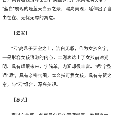
“蓝白”展现的是蓝天白云之景，漂亮美观，延伸出了自
由在在、无忧无虑的寓意。
【云妮】
“云”高悬于天空之上，洁白无瑕，作为女孩名字，
一是形容女孩澄澈的内心，二则表达出了女孩前途光
明、具有耀眼未来，字简单，内涵却很丰富。“妮”字型
通“昵”，具有亲密氛围，本义指可爱女孩，具有夸赞之
意，与“云”组合，漂亮美观。
【念芙】