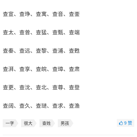
查宣、查琤、查寓、查音、查崟
查太、查曾、查猛、查甄、查端
查秦、查远、查黎、查浦、查甦
查湃、查享、查皖、查璋、查肃
查更、查沈、查北、查尊、查登
查阔、查久、查琎、查求、查渔
9
赞
一字
很大
查姓
男孩