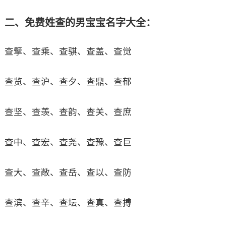
二、免费姓查的男宝宝名字大全：
查擘、查乘、查骐、查盖、查觉
查览、查沪、查夕、查鼎、查郁
查坚、查羡、查韵、查关、查庶
查中、查宏、查尧、查豫、查巨
查大、查敞、查岳、查以、查防
查滨、查辛、查坛、查真、查搏