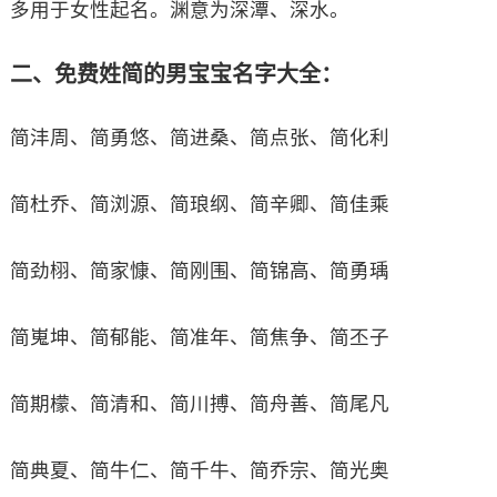
多用于女性起名。渊意为深潭、深水。
二、免费姓简的男宝宝名字大全：
简沣周、简勇悠、简进桑、简点张、简化利
简杜乔、简浏源、简琅纲、简辛卿、简佳乘
简劲栩、简家慷、简刚围、简锦高、简勇瑀
简嵬坤、简郁能、简准年、简焦争、简丕子
简期檬、简清和、简川搏、简舟善、简尾凡
简典夏、简牛仁、简千牛、简乔宗、简光奥