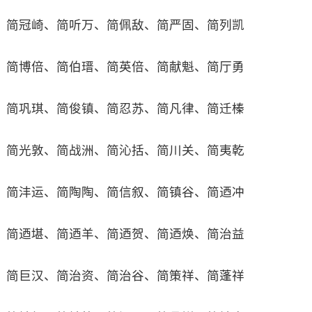
简冠崎、简听万、简佩敌、简严固、简列凯
简博倍、简伯瑨、简英倍、简献魁、简厅勇
简巩琪、简俊镇、简忍苏、简凡律、简迁榛
简光敦、简战洲、简沁括、简川关、简夷乾
简沣运、简陶陶、简信叙、简镇谷、简迺冲
简迺堪、简迺羊、简迺贺、简迺焕、简治益
简巨汉、简治资、简治谷、简策祥、简蓬祥