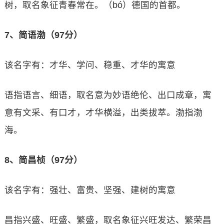
树，取名象征青春常在。（bó）德国的首都。
7、简语渤（97分）
该名字有：才华、学问、稳重、才华的寓意
语指语言、细语，取名意为妙语绝伦、出口成章，寓
意有文采、有口才，才华横溢，出类拔萃。渤指渤
海。
8、简昌桢（97分）
该名字有：强壮、富贵、坚强、建树的寓意
昌指兴盛、旺盛、繁盛，取名象征兴旺发达、繁荣昌