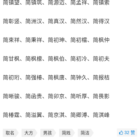
简镇望、简镇筑、简源迈、简孟祥、简镇索
简彰竖、简洲汉、简真汉、简然汉、简得汉
简束祥、简秉祥、简初珅、简初檑、简枫仲
简甘枫、简枫檬、简枫伯、简初冷、简初夫
简初珩、简强椿、简枫唐、简钟久、简报桔
简晰骏、简函贵、简卯京、简听厚、简畏影
简椿霆、简溢翼、简京淇、简卿溥、简淇峰
32
赞
取名
大方
男孩
简姓
简洁