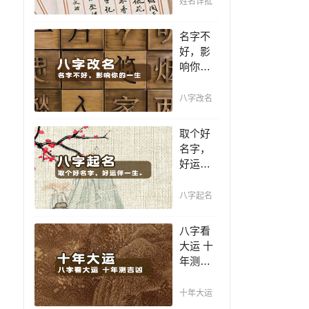
姓名详批
你一生
吉凶，
名字不
你的名
好，影
字真的
响你的
适合你
一生，
吗？
一个好
八字改名
名值千
金，好
取个好
名字让
名字，
你增加
好运伴
自信、
一生。
一帆风
赐子千
八字起名
顺！
金，不
如教子
八字看
一艺；
大运 十
教子一
年测吉
艺，不
凶，十
如赐子
年一运
十年大运
好名！
卜吉