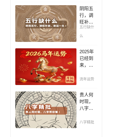
凶，未
阴阳五
来命运
行，调
全知
旺补
晓。
五行缺什
缺，助
运一
么
生！通
晓五
2025年
行，把
已经到
控起伏
来，如
波澜，
何能够
调旺补
把握先
流年运势
缺，助
机，趋
运你的
吉避
贵人何
一生！
凶，不
时现，
走弯
八字帮
路，点
你看！
击此处
平阴阳
八字精批
查看！
断祸
福，八