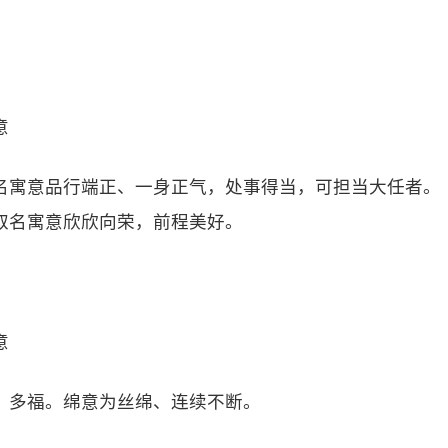
意
名寓意品行端正、一身正气，处事得当，可担当大任者。
取名寓意欣欣向荣，前程美好。
意
、多福。绵意为丝绵、连续不断。