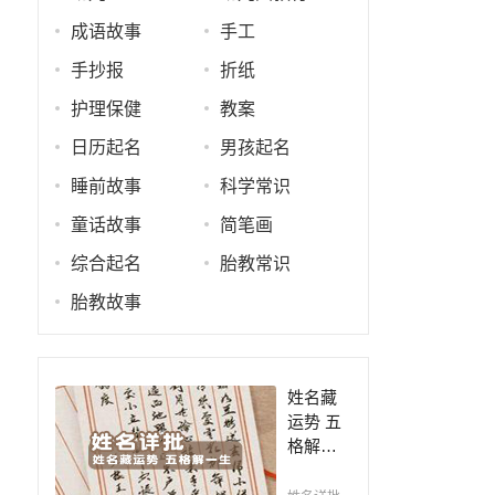
成语故事
手工
手抄报
折纸
护理保健
教案
日历起名
男孩起名
睡前故事
科学常识
童话故事
简笔画
综合起名
胎教常识
胎教故事
姓名藏
运势 五
格解一
生，姓
名判断