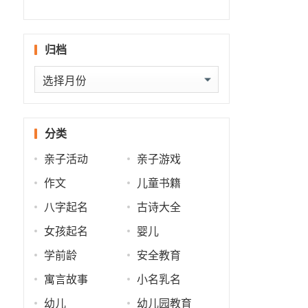
什么
批
势
势
归档
归
档
分类
亲子活动
亲子游戏
作文
儿童书籍
八字起名
古诗大全
女孩起名
婴儿
学前龄
安全教育
寓言故事
小名乳名
幼儿
幼儿园教育