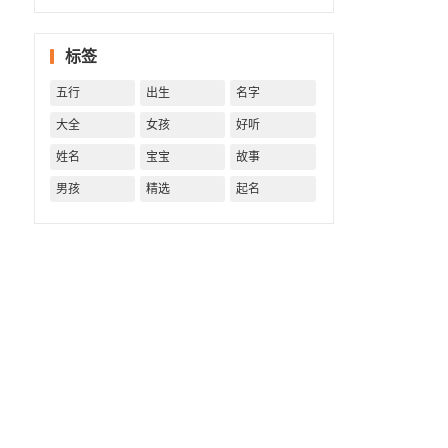
字精批
批出一
标签
生好命
运！
五行
出生
名字
大全
女孩
好听
姓名
宝宝
故事
男孩
精选
起名