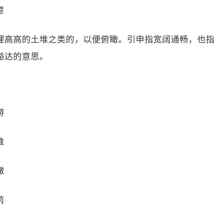
意
理高高的土堆之类的，以便俯瞰。引申指宽阔通畅，也指
豁达的意思。
游
唯
辙
芮