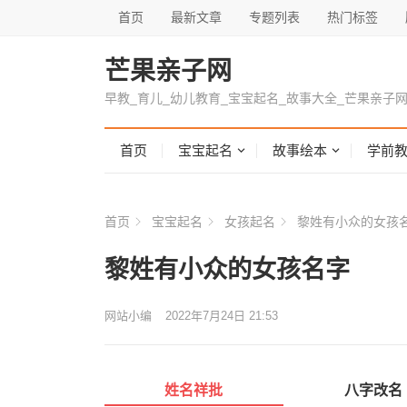
首页
最新文章
专题列表
热门标签
芒果亲子网
早教_育儿_幼儿教育_宝宝起名_故事大全_芒果亲子
首页
宝宝起名
故事绘本
学前
首页
宝宝起名
女孩起名
黎姓有小众的女孩
黎姓有小众的女孩名字
网站小编
2022年7月24日 21:53
姓名祥批
八字改名