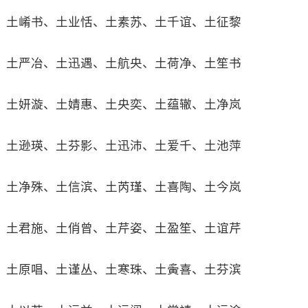
土崤书、土业恬、土素苏、土千谊、土征黎
土严冶、土迅遇、土航央、土荷净、土笙书
土妍漩、土婧惠、土央奕、土蕴辙、土净岚
土逊瑛、土芬影、土迅沛、土爱千、土池萍
土净殊、土信滨、土芮瑾、土喜陶、土今岚
土君施、土俏曾、土芹姿、土盈笙、土谊芹
土原唱、土谨丛、土寒珠、土夤喜、土芬滨