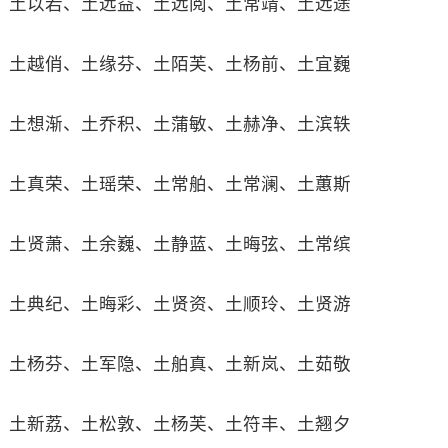
土以若、土远益、土远阅、土常靖、土远途
土越俏、土缘芬、土陌芙、土杨前、土宜巍
土想渐、土乔积、土蒲敏、土赫净、土滨轶
土真荣、土瑶荣、土常舶、土常澜、土蕙斯
土贤萧、土余巍、土静蓝、土晦弦、土常缤
土典纪、土晦彩、土贤资、土顺玲、土贤游
土杨芬、土军隐、土舶真、土新岚、土茹敬
土新荔、土松敦、土杨芙、土符丰、土翘夕