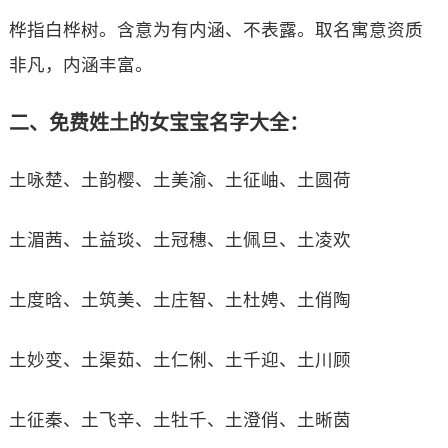
桦指白桦树。含意为有内涵、不表露。取名寓意资质
非凡，内涵丰富。
二、免费姓土的女宝宝名字大全：
土咏楚、土韵樱、土美渝、土征岫、土圆荷
土湄茜、土益琰、土冠穗、土佩旦、土凌欢
土度晗、土筑美、土庄智、土杜娉、土俏陶
土妙变、土渠茹、土仁俐、土千迎、土川顾
土征秦、土飞辛、土牡千、土澄俏、土晰茵