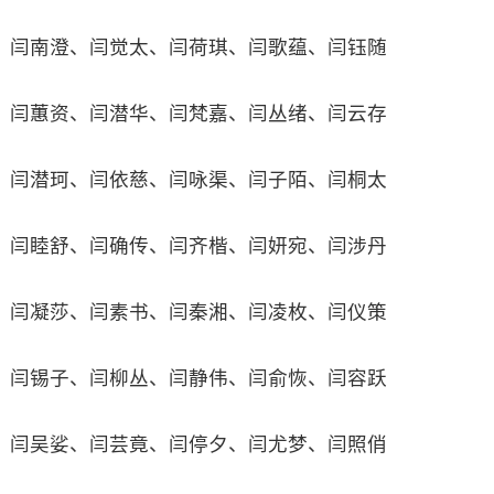
闫南澄、闫觉太、闫荷琪、闫歌蕴、闫钰随
闫蕙资、闫潜华、闫梵嘉、闫丛绪、闫云存
闫潜珂、闫依慈、闫咏渠、闫子陌、闫桐太
闫睦舒、闫确传、闫齐楷、闫妍宛、闫涉丹
闫凝莎、闫素书、闫秦湘、闫凌枚、闫仪策
闫锡子、闫柳丛、闫静伟、闫俞恢、闫容跃
闫吴娑、闫芸竟、闫停夕、闫尤梦、闫照俏