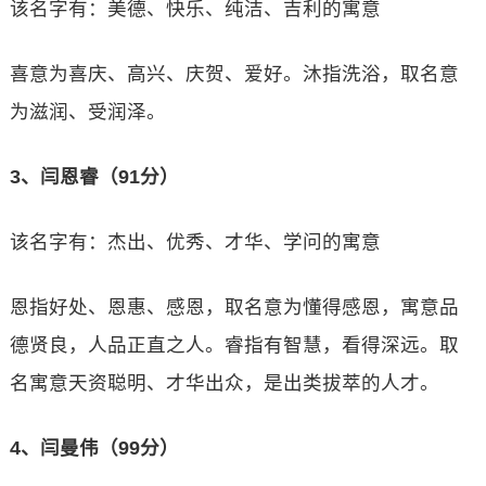
该名字有：美德、快乐、纯洁、吉利的寓意
喜意为喜庆、高兴、庆贺、爱好。沐指洗浴，取名意
为滋润、受润泽。
3、闫恩睿（91分）
该名字有：杰出、优秀、才华、学问的寓意
恩指好处、恩惠、感恩，取名意为懂得感恩，寓意品
德贤良，人品正直之人。睿指有智慧，看得深远。取
名寓意天资聪明、才华出众，是出类拔萃的人才。
4、闫曼伟（99分）