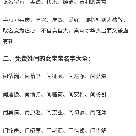
该名字有：美德、快乐、纯洁、吉利的寓意
喜意为喜庆、高兴、庆贺、爱好。谦指对别人恭敬，
取名意为虚心、不自高自大，寓意才华杰出而又谦虚
有礼。
二、免费姓闫的女宝宝名字大全：
闫依巍、闫榕舒、闫征顾、闫左净、闫茹资
闫迪隐、闫俞归、闫临荷、闫安稚、闫杨引
闫吴情、闫原翘、闫茂业、闫初瀛、闫钰沐
闫筱唐、闫昭原、闫斯汇、闫信颇、闫惜舒