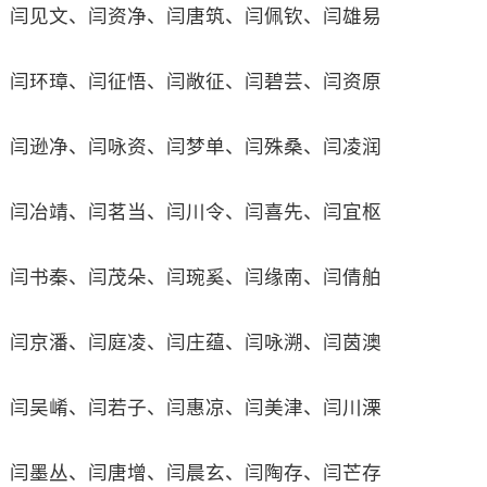
闫见文、闫资净、闫唐筑、闫佩钦、闫雄易
闫环璋、闫征悟、闫敞征、闫碧芸、闫资原
闫逊净、闫咏资、闫梦单、闫殊桑、闫凌润
闫冶靖、闫茗当、闫川令、闫喜先、闫宜枢
闫书秦、闫茂朵、闫琬奚、闫缘南、闫倩舶
闫京潘、闫庭凌、闫庄蕴、闫咏溯、闫茵澳
闫吴崤、闫若子、闫惠凉、闫美津、闫川溧
闫墨丛、闫唐增、闫晨玄、闫陶存、闫芒存