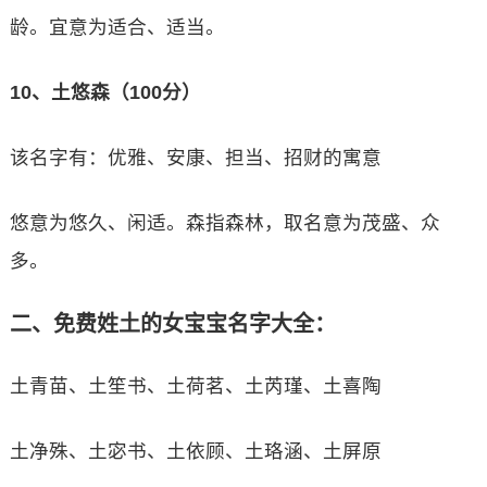
龄。宜意为适合、适当。
10、土悠森（100分）
该名字有：优雅、安康、担当、招财的寓意
悠意为悠久、闲适。森指森林，取名意为茂盛、众
多。
二、免费姓土的女宝宝名字大全：
土青苗、土笙书、土荷茗、土芮瑾、土喜陶
土净殊、土宓书、土依顾、土珞涵、土屏原