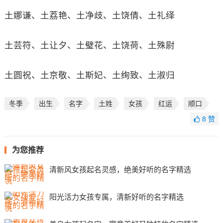
土娜谦、土荔艳、土净歧、土饶倩、土礼绎
土芸符、土让夕、土璧花、土饶荷、土殊尉
土圆祝、土京敬、土斯妃、土绚致、土淑归
冬季
出生
名字
土姓
女孩
红运
顺口
8
赞
为您推荐
清新风女孩起名灵感，绝美好听的名字精选
阳光活力女孩专属，清新好听的名字精选