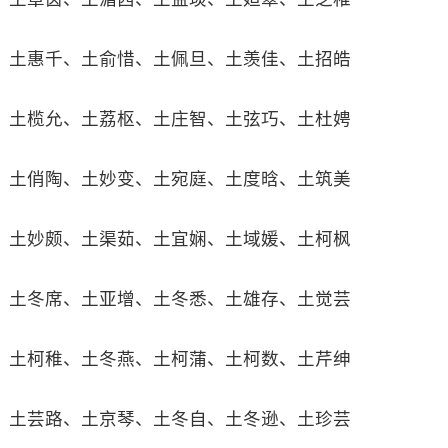
土惠千、土俞惜、土佩旦、土羡佳、土招皓
土榄允、土荔枢、土庄智、土弦巧、土杜娉
土俏陶、土妙变、土宛庭、土度晗、土筑美
土妙颇、土渠茹、土宜娴、土域媛、土柯枫
土冬席、土亚增、土冬悉、土雄存、土觉芸
土柯稚、土冬燕、土柯蒲、土柯数、土芹绅
土芸路、土京琴、土冬自、土冬逊、土珍芸