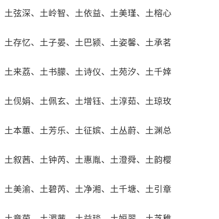
土弦深、土岭智、土依益、土美瑾、土榕心
土存忆、土子晏、土巴颍、土姿馨、土承茗
土来荔、土书朦、土诗仪、土苑汐、土千婞
土伣娟、土佩玄、土增钰、土淳茹、土琼玫
土本蕙、土芳乐、土征嫔、土丛蔚、土渊总
土叙茜、土钟芮、土惠胤、土澄舜、土韵樱
土美渝、土碧芮、土净湘、土千塘、土引章
土章茵、土湄茜、土益琰、土姮翠、土芝稚