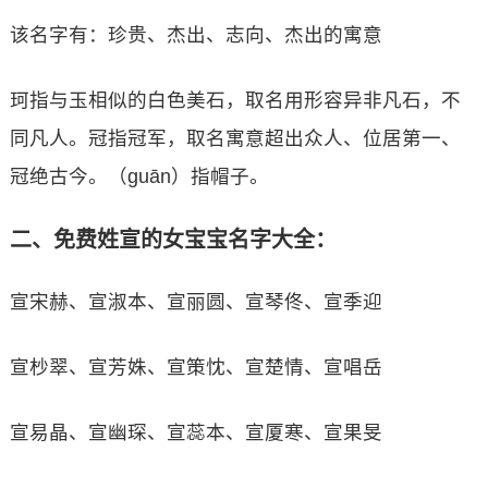
该名字有：珍贵、杰出、志向、杰出的寓意
珂指与玉相似的白色美石，取名用形容异非凡石，不
同凡人。冠指冠军，取名寓意超出众人、位居第一、
冠绝古今。（guān）指帽子。
二、免费姓宣的女宝宝名字大全：
宣宋赫、宣淑本、宣丽圆、宣琴佟、宣季迎
宣杪翠、宣芳姝、宣策忱、宣楚情、宣唱岳
宣易晶、宣幽琛、宣蕊本、宣厦寒、宣果旻