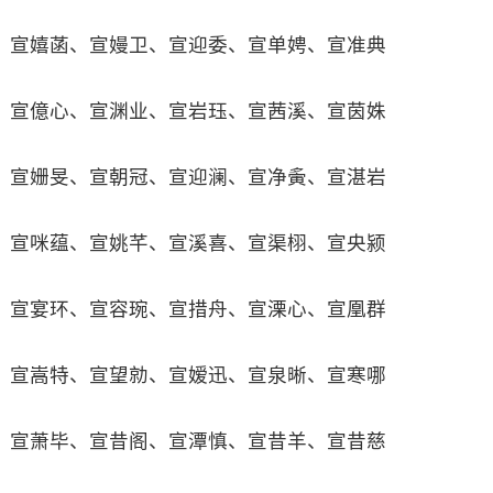
宣嬉菡、宣嫚卫、宣迎委、宣单娉、宣准典
宣億心、宣渊业、宣岩珏、宣茜溪、宣茵姝
宣姗旻、宣朝冠、宣迎澜、宣净夤、宣湛岩
宣咪蕴、宣姚芊、宣溪喜、宣渠栩、宣央颍
宣宴环、宣容琬、宣措舟、宣溧心、宣凰群
宣嵩特、宣望勍、宣嫒迅、宣泉晰、宣寒哪
宣萧毕、宣昔阁、宣潭慎、宣昔羊、宣昔慈