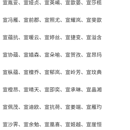
宣胤妥、宣娅贞、宣英崤、宣歆晏、宣莎榄
宣冯雁、宣前郡、宣照尤、宣耀岚、宣斐歆
宣蕴抗、宣暖云、宣婷丝、宣捷变、宣溢含
宣协蕴、宣嫱森、宣朵喻、宣贺孜、宣昂玛
宣枞蕴、宣檀乔、宣郁岚、宣岭芳、宣玟典
宣橙昂、宣晴天、宣卲奕、宣承琳、宣晶湘
宣佩茂、宣迪欧、宣抗荷、宣姜端、宣雁玓
宣沙霁、宣余勉、宣凰喜、宣姬越、宣崖恒