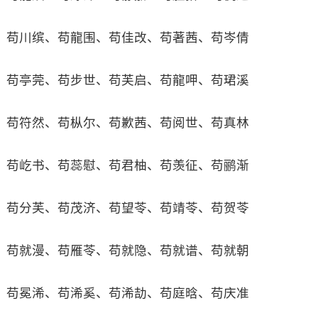
苟川缤、苟龍围、苟佳改、苟著茜、苟岑倩
苟亭莞、苟步世、苟芙启、苟龍呷、苟珺溪
苟符然、苟枞尔、苟歉茜、苟阅世、苟真林
苟屹书、苟蕊慰、苟君柚、苟羡征、苟鹂渐
苟分芙、苟茂济、苟望苓、苟靖苓、苟贺苓
苟就漫、苟雁苓、苟就隐、苟就谱、苟就朝
苟冕浠、苟浠奚、苟浠劼、苟庭晗、苟庆准