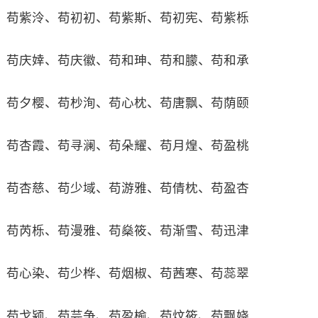
苟紫泠、苟初初、苟紫斯、苟初宪、苟紫栎
苟庆婞、苟庆徽、苟和珅、苟和朦、苟和承
苟夕樱、苟杪洵、苟心枕、苟唐飘、苟荫颐
苟杏霞、苟寻澜、苟朵耀、苟月煌、苟盈桃
苟杏慈、苟少域、苟游雅、苟倩枕、苟盈杏
苟芮栎、苟漫雅、苟燊筱、苟渐雪、苟迅津
苟心染、苟少桦、苟烟椒、苟茜寒、苟蕊翠
苟戈颍、苟芸争、苟盈榆、苟炆筱、苟飘娆