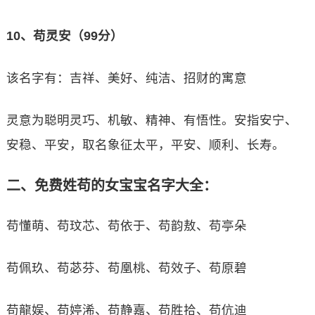
10、苟灵安（99分）
该名字有：吉祥、美好、纯洁、招财的寓意
灵意为聪明灵巧、机敏、精神、有悟性。安指安宁、
安稳、平安，取名象征太平，平安、顺利、长寿。
二、免费姓苟的女宝宝名字大全：
苟懂萌、苟玟芯、苟依于、苟韵敖、苟亭朵
苟佩玖、苟苾芬、苟凰桃、苟效子、苟原碧
苟龍娱、苟婷浠、苟静嘉、苟胜拾、苟伉迪