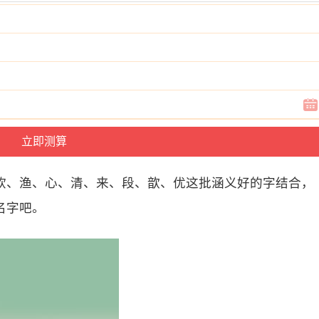
钦、渔、心、清、来、段、歆、优这批涵义好的字结合，
名字吧。