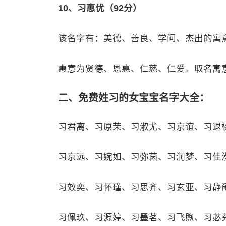
10、习惠优（92分）
该名字有：美德、善良、学问、杰出的寓
惠意为贤德、恩惠、仁慈、仁爱。取名寓
二、免费姓习的女宝宝名字大全：
习君离、习原茉、习淑尤、习京谊、习退
习京远、习婉如、习弥茵、习润梦、习佳
习效奕、习怀瑾、习思齐、习玄亚、习静
习佩玖、习源婷、习墨茗、习飞煦、习苾