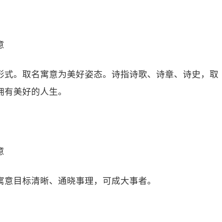
意
形式。取名寓意为美好姿态。诗指诗歌、诗章、诗史，取
拥有美好的人生。
意
寓意目标清晰、通晓事理，可成大事者。