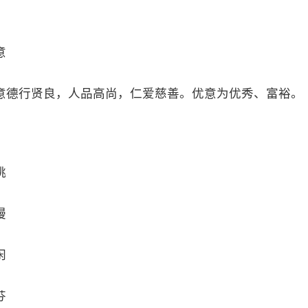
意
意德行贤良，人品高尚，仁爱慈善。优意为优秀、富裕。
桃
漫
闲
芬