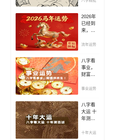
八字精批
断祸
福，八
2026年
字精批
已经到
批出一
来，如
生好命
何能够
运！
把握先
流年运势
机，趋
吉避
八字看
凶，不
事业，
走弯
财富伴
路，点
终生！
击此处
哪日出
事业运势
查看！
生的人
最有财
八字看
官之
大运 十
命，十
年测吉
之八九
凶，十
是大官
年一运
十年大运
或富
卜吉