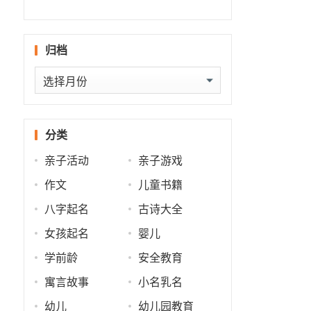
什么
批
势
势
归档
归
档
分类
亲子活动
亲子游戏
作文
儿童书籍
八字起名
古诗大全
女孩起名
婴儿
学前龄
安全教育
寓言故事
小名乳名
幼儿
幼儿园教育