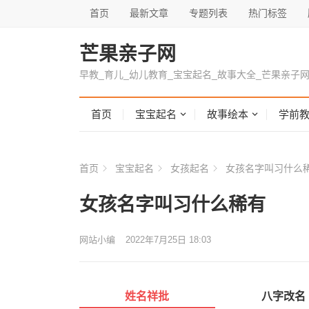
首页
最新文章
专题列表
热门标签
芒果亲子网
早教_育儿_幼儿教育_宝宝起名_故事大全_芒果亲子
首页
宝宝起名
故事绘本
学前
首页
宝宝起名
女孩起名
女孩名字叫习什么
女孩名字叫习什么稀有
网站小编
2022年7月25日 18:03
姓名祥批
八字改名