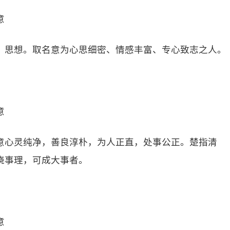
意
、思想。取名意为心思细密、情感丰富、专心致志之人。
意
意心灵纯净，善良淳朴，为人正直，处事公正。楚指清
晓事理，可成大事者。
意