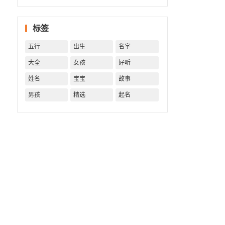
一生！
一生运
势 知天
标签
命方可
福寿绵
五行
出生
名字
长终生
富贵！
大全
女孩
好听
姓名
宝宝
故事
男孩
精选
起名