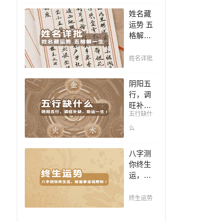
豪，解
凶，未
姓名藏
读您的
来命运
运势 五
事业天
全知
格解一
赋，扭
晓。
生，姓
转当下
名判断
不利困
姓名详批
你一生
局！！
吉凶，
阴阳五
你的名
行，调
字真的
旺补
适合你
五行缺什
缺，助
吗？
运一
么
生！通
晓五
八字测
行，把
你终生
控起伏
运，财
波澜，
富事业
调旺补
福寿
终生运势
缺，助
知！五
运你的
行透析