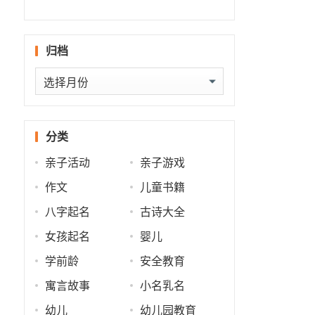
什么
批
势
势
归档
归
档
分类
亲子活动
亲子游戏
作文
儿童书籍
八字起名
古诗大全
女孩起名
婴儿
学前龄
安全教育
寓言故事
小名乳名
幼儿
幼儿园教育