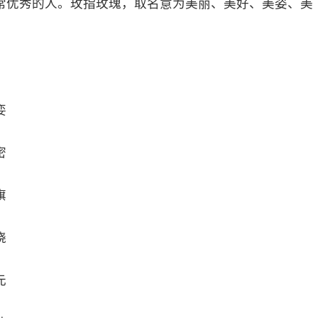
常优秀的人。玫指玫瑰，取名意为美丽、美好、美姿、美
娈
密
旗
娆
元