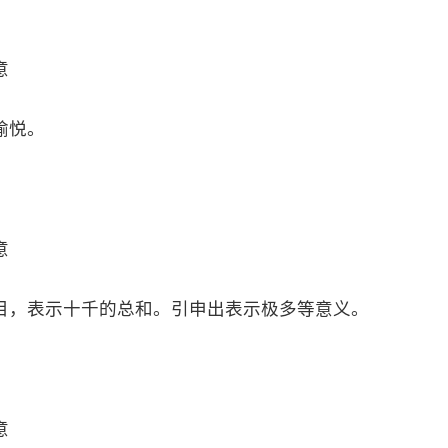
意
愉悦。
意
目，表示十千的总和。引申出表示极多等意义。
意