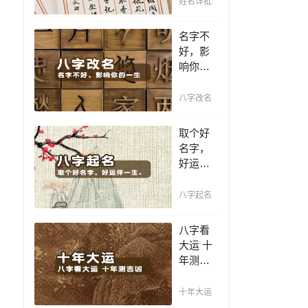
姓名详批
你一生
吉凶，
名字不
你的名
好，影
字真的
响你的
适合你
一生，
吗？
一个好
八字改名
名值千
金，好
取个好
名字让
名字，
你增加
好运伴
自信、
一生。
一帆风
赐子千
八字起名
顺！
金，不
如教子
八字看
一艺；
大运 十
教子一
年测吉
艺，不
凶，十
如赐子
年一运
十年大运
好名！
卜吉