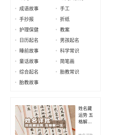
成语故事
手工
手抄报
折纸
护理保健
教案
日历起名
男孩起名
睡前故事
科学常识
童话故事
简笔画
综合起名
胎教常识
胎教故事
姓名藏
运势 五
格解一
生，姓
名判断