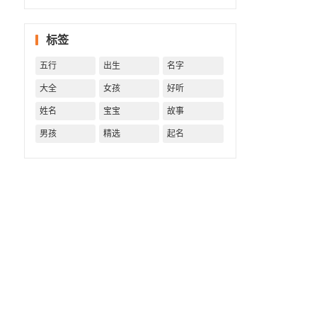
字精批
批出一
标签
生好命
运！
五行
出生
名字
大全
女孩
好听
姓名
宝宝
故事
男孩
精选
起名