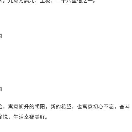
人。亢意为高亢、至极、二十八星宿之一。
意
意
始，寓意初升的朝阳，新的希望，也寓意初心不忘，奋斗
愉悦，生活幸福美好。