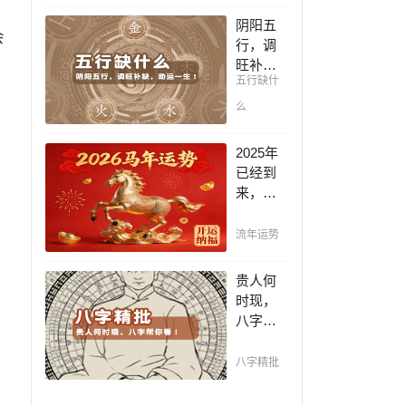
凶，未
阴阳五
会
来命运
行，调
全知
旺补
晓。
五行缺什
缺，助
运一
么
生！通
晓五
2025年
行，把
已经到
控起伏
来，如
波澜，
何能够
调旺补
把握先
流年运势
缺，助
机，趋
运你的
吉避
贵人何
一生！
凶，不
时现，
走弯
八字帮
路，点
你看！
击此处
平阴阳
八字精批
查看！
断祸
福，八