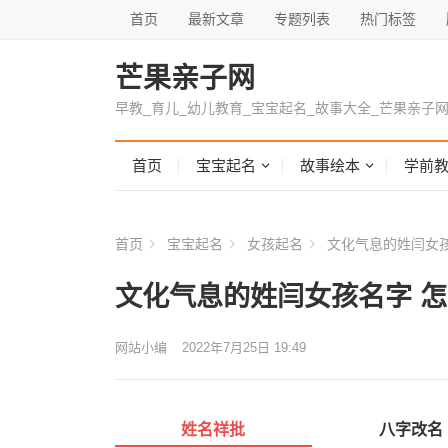
首页
最新文章
专题列表
热门标签
芒果亲子网
早教_育儿_幼儿教育_宝宝起名_故事大全_芒果亲子
首页
宝宝起名
故事绘本
学前
首页
宝宝起名
女孩起名
文化气息的姓闫女孩
文化气息的姓闫女孩名字 
网站小编
2022年7月25日 19:49
姓名祥批
八字改名