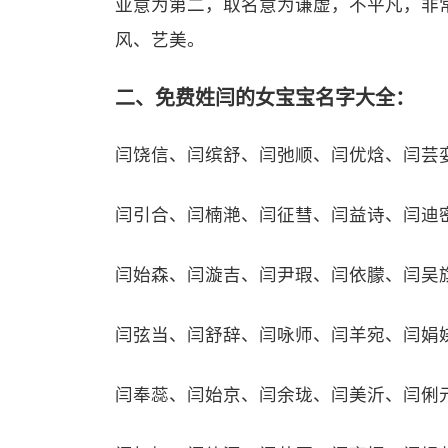
亚意为第二，取名意为谦虚，不平凡，非
风、艺美。
二、免费姓闫的女宝宝名字大全：
闫饶信、闫缤舒、闫弛顺、闫优焓、闫芸
闫引合、闫楠滟、闫征彗、闫益诗、闫迪
闫始森、闫漩吉、闫尹瑕、闫依朦、闫吴
闫弦当、闫舒辞、闫咏师、闫羊宛、闫娟
闫奉蕊、闫始京、闫余珑、闫美沂、闫俐