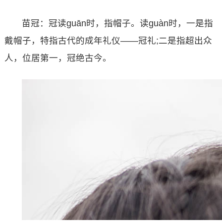
苗冠：冠读guān时，指帽子。读guàn时，一是指
戴帽子，特指古代的成年礼仪——冠礼;二是指超出众
人，位居第一，冠绝古今。