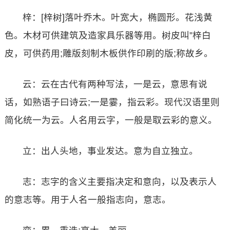
梓：[梓树]落叶乔木。叶宽大，椭圆形。花浅黄
色。木材可供建筑及造家具乐器等用。树皮叫”梓白
皮，可供药用;雕版刻制木板供作印刷的版;称故乡。
云：云在古代有两种写法，一是云，意思有说
话，如熟语子曰诗云;一是霎，指云彩。现代汉语里则
简化统一为云。人名用云字，一般是取云彩的意义。
立：出人头地，事业发达。意为自立独立。
志：志字的含义主要指决定和意向，以及表示人
的意志等。用于人名一般指志向，意志。