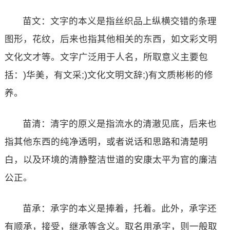
苗文：文字的本义是指丝织品上纵横交错的条理
图形，花纹，后来也指其他相关的东西，如文彩文明
文化文才等。文字广泛用于人名，所取意义主要包
括：)华美，有文采;)文化文明文辞;)有文质彬彬的修
养。
苗清：清字的原义是指流水的清澈见底，后来也
指其他东西的纯净透明，或者说话和思路和清楚明
白，以及环境的清静整洁世道的安康太平为官的廉洁
公正。
苗承：承字的本义是捧着，托着。此外，承字还
有顺承，接受，继承等含义。取名用承字，则一般取