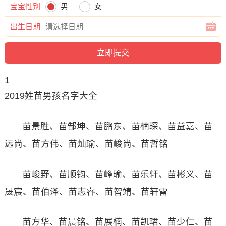
宝宝性别
男
女
出生日期
1
2019姓苗男孩名字大全
苗景胜、苗郜坤、苗鹏东、苗楠琛、苗益嘉、苗
远尚、苗方伟、苗灿瑜、苗峻尚、苗哲铭
苗峻野、苗顺钧、苗峰瑜、苗乐轩、苗彬义、苗
晟宸、苗伯泽、苗志睿、苗智靖、苗轩雷
苗方华、苗晨铭、苗展楠、苗凯珺、苗少仁、苗