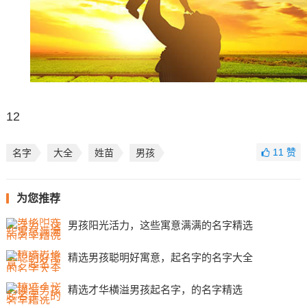
12
11
赞
名字
大全
姓苗
男孩
为您推荐
男孩阳光活力，这些寓意满满的名字精选
精选男孩聪明好寓意，起名字的名字大全
精选才华横溢男孩起名字，的名字精选