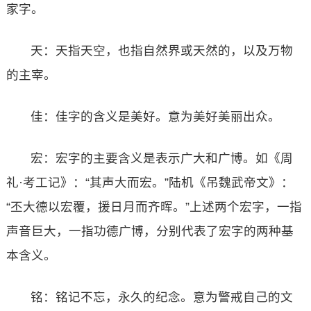
家字。
天：天指天空，也指自然界或天然的，以及万物
的主宰。
佳：佳字的含义是美好。意为美好美丽出众。
宏：宏字的主要含义是表示广大和广博。如《周
礼·考工记》：“其声大而宏。”陆机《吊魏武帝文》：
“丕大德以宏覆，援日月而齐晖。”上述两个宏字，一指
声音巨大，一指功德广博，分别代表了宏字的两种基
本含义。
铭：铭记不忘，永久的纪念。意为警戒自己的文