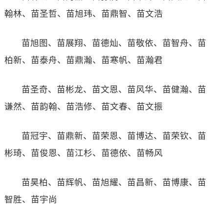
翰林、苗圣哲、苗旭玮、苗鼎智、苗文浩
苗旭图、苗展翔、苗德灿、苗敬依、苗智舟、苗
柏新、苗泰舟、苗鼎瀚、苗寒帆、苗瀚君
苗圣奇、苗彬龙、苗文恩、苗风华、苗健瀚、苗
谦然、苗韵翰、苗浩修、苗文春、苗文振
苗冠宇、苗鼎新、苗荣恩、苗博达、苗荣钦、苗
彬琦、苗俊恩、苗江杉、苗德依、苗畅风
苗昊柏、苗辉帆、苗旭耀、苗昌新、苗博康、苗
智胜、苗宇尚