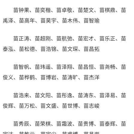
苗钟果、苗奕楷、苗卓敬、苗楚文、苗棋鼎、苗
禹泽、苗高年、苗昊宇、苗木伟、苗智瑜
苗正涛、苗超刚、苗航弛、苗宏才、苗乐正、苗
泰泓、苗松德、苗浩锦、苗文琛、苗昌拓
苗智帆、苗玮遥、苗泽翔、苗昌恒、苗尧畅、苗
俊义、苗桦鹤、苗博岩、苗涛旷、苗杰洋
苗浩来、苗文阳、苗彤逸、苗涛东、苗泽易、苗
俊辉、苗万松、苗文盛、苗世博、苗志峻
苗秀辰、苗荣棋、苗霜波、苗贵博、苗泰辉、苗