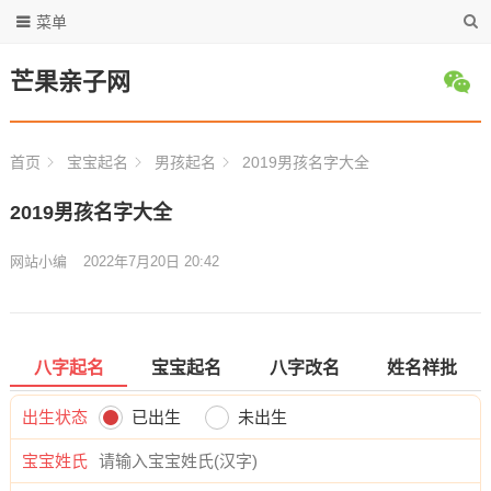
菜单
芒果亲子网
首页
宝宝起名
男孩起名
2019男孩名字大全
2019男孩名字大全
网站小编
2022年7月20日 20:42
八字起名
宝宝起名
八字改名
姓名祥批
出生状态
已出生
未出生
宝宝姓氏