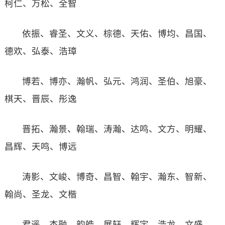
柯仁、万松、全智
依振、睿圣、文义、棕德、天佑、博均、昌国、
德欢、弘泰、浩璋
博若、博亦、瀚帆、弘元、鸿润、圣伯、旭豪、
棋天、晋辰、彤逸
晋拓、瀚景、翰瑞、涛瀚、达鸣、文方、明耀、
昌辉、天鸣、博远
涛影、文峻、博奇、昌智、翰宇、瀚东、智新、
翰尚、圣龙、文楷
君遥、杰融、韵皓、展轩、辉宇、浩龙、文盛、