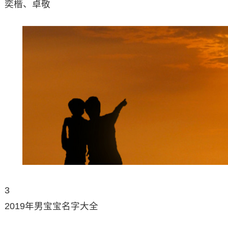
奕楷、卓敬
3
2019年男宝宝名字大全