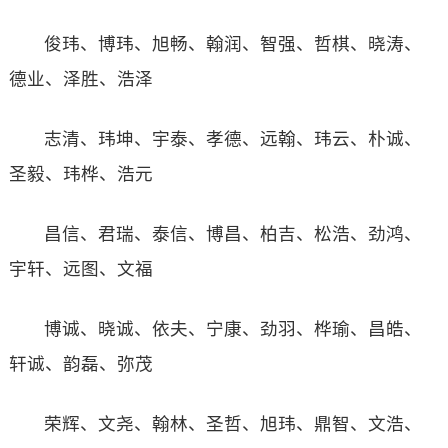
俊玮、博玮、旭畅、翰润、智强、哲棋、晓涛、
德业、泽胜、浩泽
志清、玮坤、宇泰、孝德、远翰、玮云、朴诚、
圣毅、玮桦、浩元
昌信、君瑞、泰信、博昌、柏吉、松浩、劲鸿、
宇轩、远图、文福
博诚、晓诚、依夫、宁康、劲羽、桦瑜、昌皓、
轩诚、韵磊、弥茂
荣辉、文尧、翰林、圣哲、旭玮、鼎智、文浩、