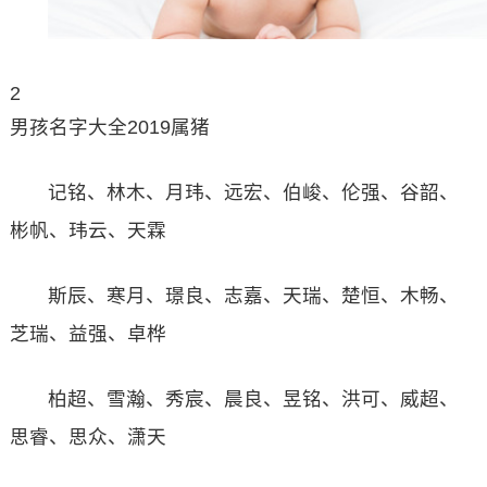
2
男孩名字大全2019属猪
记铭、林木、月玮、远宏、伯峻、伦强、谷韶、
彬帆、玮云、天霖
斯辰、寒月、璟良、志嘉、天瑞、楚恒、木畅、
芝瑞、益强、卓桦
柏超、雪瀚、秀宸、晨良、昱铭、洪可、威超、
思睿、思众、潇天