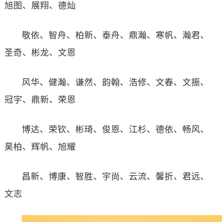
旭图、展翔、德灿
敬依、智舟、柏新、泰舟、鼎瀚、寒帆、瀚君、
圣奇、彬龙、文恩
风华、健瀚、谦然、韵翰、浩修、文春、文振、
冠宇、鼎新、荣恩
博达、荣钦、彬琦、俊恩、江杉、德依、畅风、
昊柏、辉帆、旭耀
昌新、博康、智胜、宇尚、云流、馨折、君远、
文志