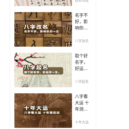
姓名详批
你一生
吉凶，
名字不
你的名
好，影
字真的
响你的
适合你
一生，
吗？
一个好
八字改名
名值千
金，好
取个好
名字让
名字，
你增加
好运伴
自信、
一生。
一帆风
妃
赐子千
八字起名
顺！
金，不
如教子
八字看
一艺；
大运 十
教子一
年测吉
艺，不
凶，十
如赐子
年一运
十年大运
好名！
卜吉