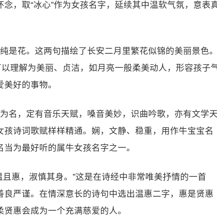
念，取“冰心”作为女孩名字，延续其中温软气氛，意表
边纯是花。这两句描绘了长安二月里繁花似锦的美丽景色
可以理解为美丽、贞洁，如月亮一般柔美动人，形容孩子
爱美好的事物。
咏为名，定有音乐天赋，嗓音美妙，识曲吟歌，亦有文学
女孩诗词歌赋样样精通。娴，文静、稳重，用作牛宝宝名
名当为最好听的属牛女孩名字之一。
温且惠，淑慎其身。”这是在诗经中非常唯美抒情的一首
善良严谨。在情深意长的诗句中选出温惠二字，惠是贤惠
柔贤惠会成为一个充满慈爱的人。