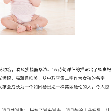
裳花想容，春风拂槛露华浓。”该诗句详细的描写出了杨贵
光满眼，高雅且唯美，从中取容露二字作为女孩的名字，
女孩会成长为一个如同杨贵妃一样美丽绝伦的人，令人惊
上明月共潮生”，描绘了潮来潮去，明月徐徐上升指景，壮