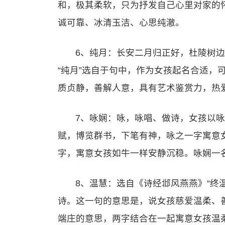
和，极其柔软，只为抒发自己心里对家的怀
诚可靠、冰清玉洁、心思纯澈。
6、纯月：长安二月归正好，杜陵树
“纯月”选自于句中，作为女孩起名合适，
质贞静，善解人意，具有艺术鉴赏力，热
7、咏娴：咏，咏唱、做诗，女孩以
赋，博览群书，下笔有神，咏之一字寓意
字，寓意女孩如牛一样安静沉稳。咏娴一
8、温慧：选自《诗经邶风燕燕》“终
诗。这一句的意思是，说女孩慈爱温柔、
端庄的意思，两字结合在一起寓意女孩温