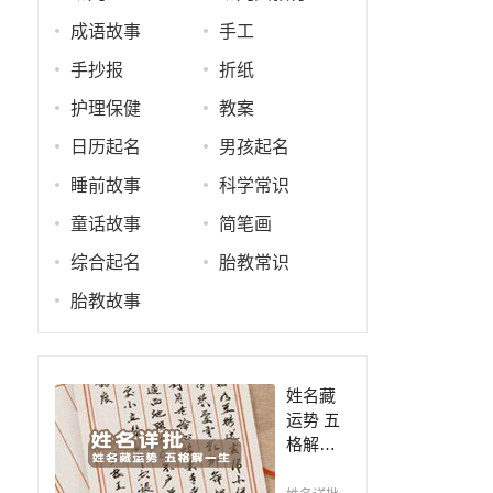
成语故事
手工
手抄报
折纸
护理保健
教案
日历起名
男孩起名
睡前故事
科学常识
童话故事
简笔画
综合起名
胎教常识
胎教故事
姓名藏
运势 五
格解一
生，姓
名判断