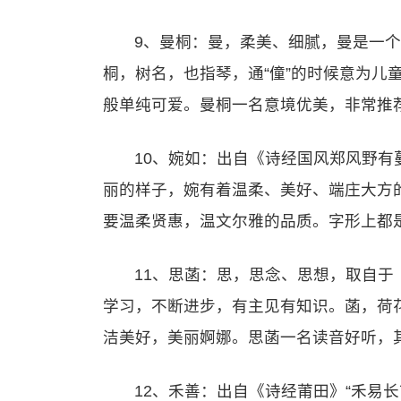
9、曼桐：曼，柔美、细腻，曼是一
桐，树名，也指琴，通“僮”的时候意为儿
般单纯可爱。曼桐一名意境优美，非常推
10、婉如：出自《诗经国风郑风野有
丽的样子，婉有着温柔、美好、端庄大方
要温柔贤惠，温文尔雅的品质。字形上都是
11、思菡：思，思念、思想，取自于
学习，不断进步，有主见有知识。菡，荷
洁美好，美丽婀娜。思菡一名读音好听，
12、禾善：出自《诗经莆田》“禾易