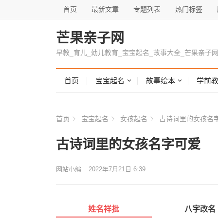
首页
最新文章
专题列表
热门标签
芒果亲子网
早教_育儿_幼儿教育_宝宝起名_故事大全_芒果亲子
首页
宝宝起名
故事绘本
学前
首页
宝宝起名
女孩起名
古诗词里的女孩名
古诗词里的女孩名字可爱
网站小编
2022年7月21日 6:39
姓名祥批
八字改名