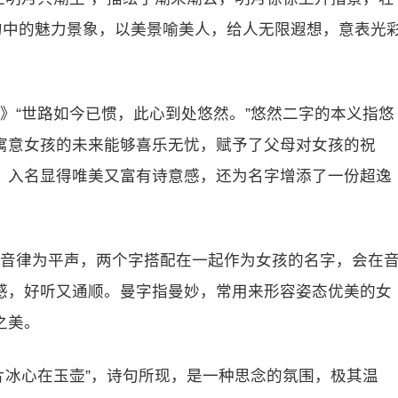
句中的魅力景象，以美景喻美人，给人无限遐想，意表光
》“世路如今已惯，此心到处悠然。”悠然二字的本义指悠
寓意女孩的未来能够喜乐无忧，赋予了父母对女孩的祝
，入名显得唯美又富有诗意感，还为名字增添了一份超逸
的音律为平声，两个字搭配在一起作为女孩的名字，会在
感，好听又通顺。曼字指曼妙，常用来形容姿态优美的女
之美。
片冰心在玉壶”，诗句所现，是一种思念的氛围，极其温