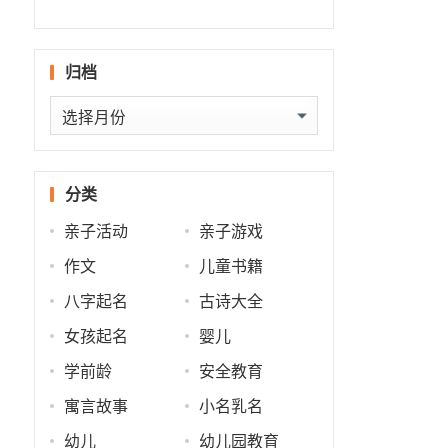
什么
批
势
势
归档
归
档
分类
亲子活动
亲子游戏
作文
儿童书籍
八字起名
古诗大全
女孩起名
婴儿
学前龄
安全教育
寓言故事
小名乳名
幼儿
幼儿园教育