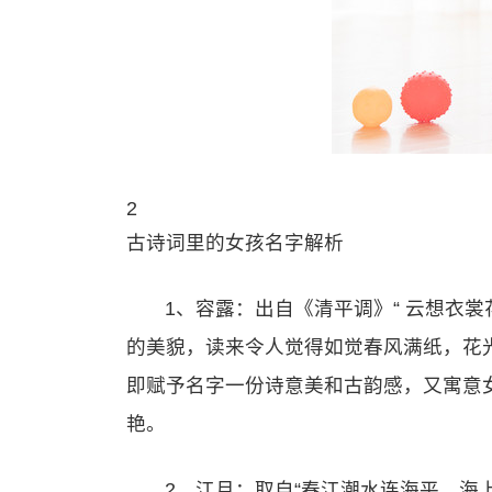
2
古诗词里的女孩名字解析
1、容露：出自《清平调》“ 云想衣
的美貌，读来令人觉得如觉春风满纸，花
即赋予名字一份诗意美和古韵感，又寓意
艳。
2、江月：取自“春江潮水连海平，海