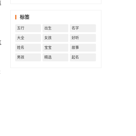
真
字精批
批出一
标签
生好命
运！
五行
出生
名字
。
大全
女孩
好听
气
姓名
宝宝
故事
男孩
精选
起名
天