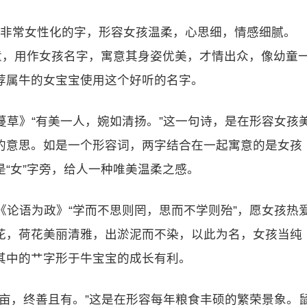
个非常女性化的字，形容女孩温柔，心思细，情感细腻。
童，用作女孩名字，寓意其身姿优美，才情出众，像幼童
荐属牛的女宝宝使用这个好听的名字。
蔓草》“有美一人，婉如清扬。”这一句诗，是在形容女孩
的意思。如是一个形容词，两字结合在一起寓意的是女孩
“女”字旁，给人一种唯美温柔之感。
《论语为政》“学而不思则罔，思而不学则殆”，愿女孩热
花，荷花美丽清雅，出淤泥而不染，以此为名，女孩当纯
其中的艹字形于牛宝宝的成长有利。
长亩，终善且有。”这是在形容每年粮食丰硕的繁荣景象。