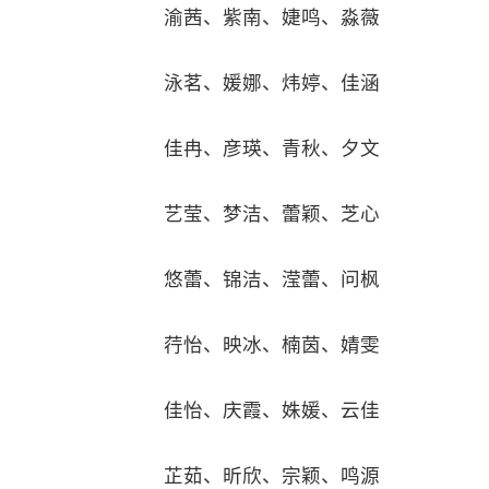
渝茜、紫南、婕鸣、淼薇
泳茗、媛娜、炜婷、佳涵
佳冉、彦瑛、青秋、夕文
艺莹、梦洁、蕾颖、芝心
悠蕾、锦洁、滢蕾、问枫
荇怡、映冰、楠茵、婧雯
佳怡、庆霞、姝媛、云佳
芷茹、昕欣、宗颖、鸣源