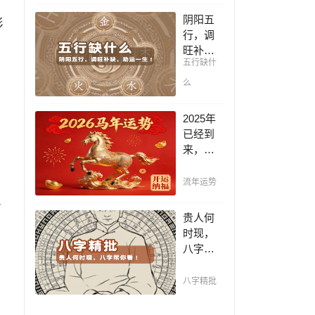
凶，未
阴阳五
彩
来命运
行，调
全知
旺补
晓。
五行缺什
缺，助
运一
么
生！通
晓五
2025年
行，把
已经到
控起伏
来，如
波澜，
何能够
调旺补
把握先
流年运势
缺，助
机，趋
音
运你的
吉避
贵人何
一生！
凶，不
时现，
走弯
八字帮
路，点
你看！
击此处
平阴阳
八字精批
查看！
断祸
福，八