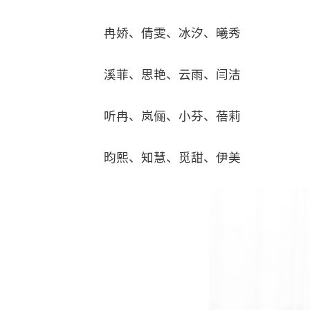
冉娇、倩雯、冰汐、曦秀
溪菲、思艳、云雨、闫洁
听冉、岚俪、小芬、蓓莉
昀熙、知慧、觅甜、伊美