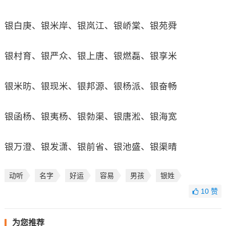
银白庚、银米岸、银岚江、银峤棠、银苑舜
银村育、银严众、银上唐、银燃磊、银享米
银米昉、银现米、银邦源、银杨派、银奋畅
银函杨、银夷杨、银勃渠、银唐淞、银海宽
银万澄、银发潇、银前省、银池盛、银渠晴
动听
名字
好运
容易
男孩
银姓
10
赞
为您推荐