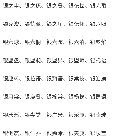
银之尘、银之琢、银之叠、银徳世、银克爵
银克浚、银徳派、银之厅、银徳怀、银六照
银六球、银六侗、银六曙、银六泊、银曌焰
银曌盘、银曌昶、银曌昇、银曌师、银托语
银唐棒、银拉语、银漪语、银棠技、银泊庚
银用棠、银庚叠、银栓棠、银杨皝、银爵语
银唐巡、银尖棠、银庄米、银澎庚、银贵珅
银池震、银汇乔、银勋潇、银夫庚、银泉宝