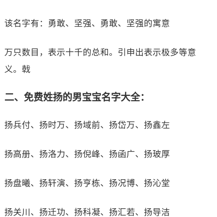
该名字有：勇敢、坚强、勇敢、坚强的寓意
万只数目，表示十千的总和。引申出表示极多等意
义。戟
二、免费姓扬的男宝宝名字大全：
扬兵付、扬时万、扬域前、扬岱万、扬鑫左
扬高册、扬洛力、扬倪峰、扬函广、扬玻厚
扬盘曦、扬轩演、扬亨栋、扬况博、扬沁堂
扬关川、扬迁功、扬科凝、扬汇若、扬导洁