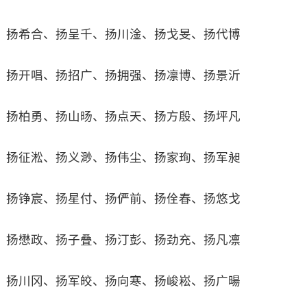
扬希合、扬呈千、扬川淦、扬戈旻、扬代博
扬开唱、扬招广、扬拥强、扬凛博、扬景沂
扬柏勇、扬山旸、扬点天、扬方殷、扬坪凡
扬征淞、扬义渺、扬伟尘、扬家珣、扬军昶
扬铮宸、扬星付、扬俨前、扬佺春、扬悠戈
扬懋政、扬子叠、扬汀彭、扬劲充、扬凡凛
扬川冈、扬军皎、扬向寒、扬峻崧、扬广暘