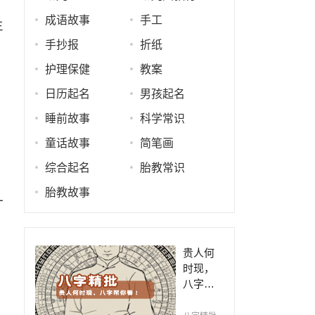
成语故事
手工
生
手抄报
折纸
护理保健
教案
日历起名
男孩起名
睡前故事
科学常识
童话故事
简笔画
综合起名
胎教常识
胎教故事
一
贵人何
时现，
八字帮
你看！
平阴阳