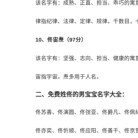
该名字有：成熟、正直、担当、乖巧的寓
律指纪律、法律、定律、规律。千数目，
10、佟宙焘（97分）
该名字有：坚强、志向、担当、健康的寓
宙指宇宙。焘多用于人名。
二、免费姓佟的男宝宝名字大全：
佟苏善、佟演圆、佟弢亚、佟爵凡、佟佩
佟亦奕、佟忻顺、佟应阳、佟善千、佟京