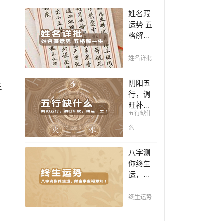
豪，解
凶，未
姓名藏
读您的
来命运
运势 五
事业天
全知
格解一
赋，扭
晓。
生，姓
转当下
名判断
不利困
姓名详批
你一生
局！！
吉凶，
阴阳五
生
你的名
行，调
字真的
旺补
适合你
五行缺什
缺，助
吗？
运一
么
生！通
晓五
八字测
行，把
你终生
控起伏
运，财
波澜，
富事业
调旺补
福寿
终生运势
缺，助
知！五
运你的
行透析