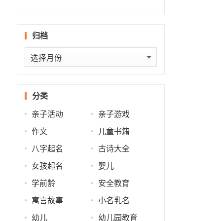
什么
批
势
势
归档
归
档
分类
亲子活动
亲子游戏
作文
儿童书籍
八字起名
古诗大全
女孩起名
婴儿
学前龄
安全教育
寓言故事
小名乳名
幼儿
幼儿园教育