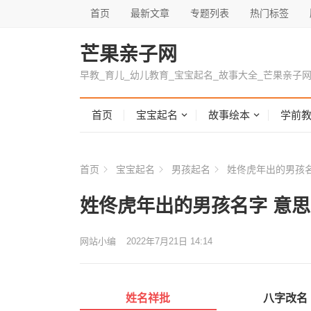
首页
最新文章
专题列表
热门标签
芒果亲子网
早教_育儿_幼儿教育_宝宝起名_故事大全_芒果亲子
首页
宝宝起名
故事绘本
学前
首页
宝宝起名
男孩起名
姓佟虎年出的男孩名
姓佟虎年出的男孩名字 意
网站小编
2022年7月21日 14:14
姓名祥批
八字改名