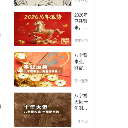
八字精批
断祸
福，八
2026年
字精批
已经到
批出一
来，如
生好命
何能够
生
运！
把握先
流年运势
机，趋
吉避
八字看
凶，不
事业，
走弯
财富伴
路，点
终生！
击此处
哪日出
事业运势
查看！
生的人
最有财
八字看
官之
大运 十
命，十
和
年测吉
之八九
凶，十
是大官
年一运
十年大运
或富
卜吉