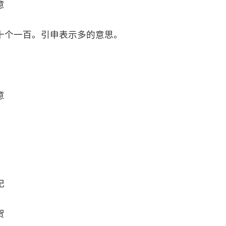
意
十个一百。引申表示多的意思。
意
纪
贺