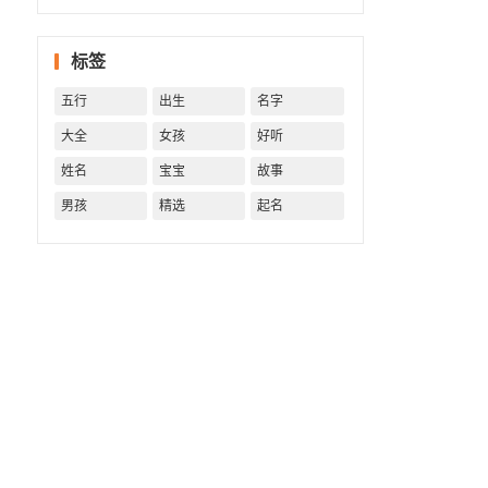
一生！
一生运
势 知天
标签
命方可
福寿绵
五行
出生
名字
长终生
富贵！
大全
女孩
好听
姓名
宝宝
故事
男孩
精选
起名