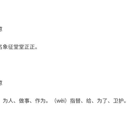
意
名象征堂堂正正。
意
为人、做事、作为。（wèi）指替、给、为了、卫护。