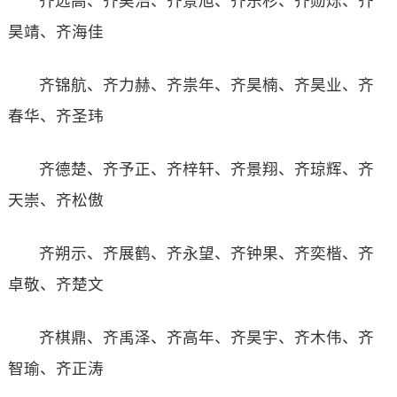
齐远高、齐昊浩、齐景旭、齐乐杉、齐勋烁、齐
昊靖、齐海佳
齐锦航、齐力赫、齐祟年、齐昊楠、齐昊业、齐
春华、齐圣玮
齐德楚、齐予正、齐梓轩、齐景翔、齐琼辉、齐
天崇、齐松傲
齐朔示、齐展鹤、齐永望、齐钟果、齐奕楷、齐
卓敬、齐楚文
齐棋鼎、齐禹泽、齐高年、齐昊宇、齐木伟、齐
智瑜、齐正涛