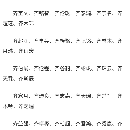
齐堇文、齐铭智、齐伦乾、齐泰鸿、齐祟名、齐
超瑾、齐木玮
齐超润、齐卓昊、齐梓骆、齐记铭、齐林木、齐
月玮、齐远宏
齐伯峻、齐伦强、齐谷韶、齐彬帆、齐玮云、齐
天霖、齐斯辰
齐寒月、齐璟良、齐志嘉、齐天瑞、齐楚恒、齐
木畅、齐芝瑞
齐益强、齐卓桦、齐柏超、齐雪瀚、齐秀宸、齐