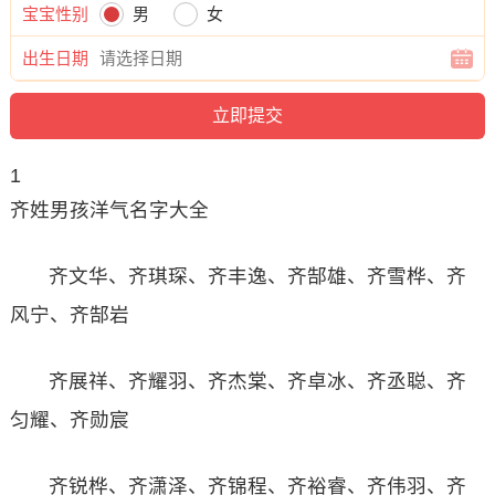
宝宝性别
男
女
出生日期
1
齐姓男孩洋气名字大全
齐文华、齐琪琛、齐丰逸、齐郜雄、齐雪桦、齐
风宁、齐郜岩
齐展祥、齐耀羽、齐杰棠、齐卓冰、齐丞聪、齐
匀耀、齐勋宸
齐锐桦、齐潇泽、齐锦程、齐裕睿、齐伟羽、齐