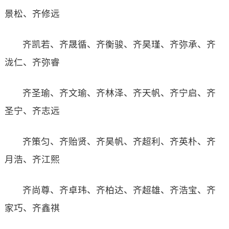
景松、齐修远
齐凯若、齐晟循、齐衡骏、齐昊瑾、齐弥承、齐
泷仁、齐弥睿
齐圣瑜、齐文瑜、齐林泽、齐天帆、齐宁启、齐
圣宁、齐志远
齐策匀、齐贻贤、齐昊帆、齐超利、齐英朴、齐
月浩、齐江熙
齐尚尊、齐卓玮、齐柏达、齐超雄、齐浩宝、齐
家巧、齐鑫祺