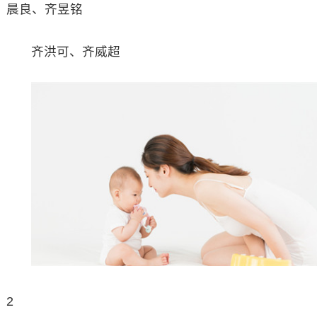
晨良、齐昱铭
齐洪可、齐威超
2