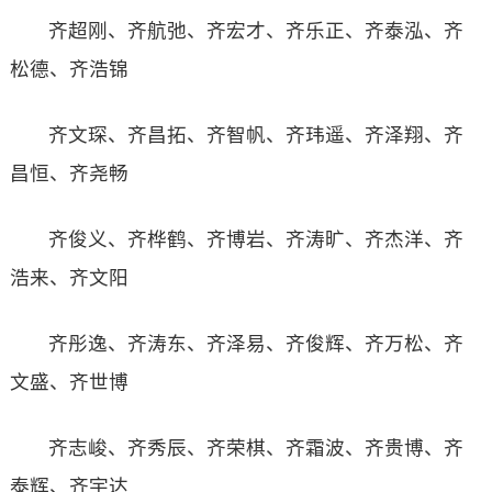
齐超刚、齐航弛、齐宏才、齐乐正、齐泰泓、齐
松德、齐浩锦
齐文琛、齐昌拓、齐智帆、齐玮遥、齐泽翔、齐
昌恒、齐尧畅
齐俊义、齐桦鹤、齐博岩、齐涛旷、齐杰洋、齐
浩来、齐文阳
齐彤逸、齐涛东、齐泽易、齐俊辉、齐万松、齐
文盛、齐世博
齐志峻、齐秀辰、齐荣棋、齐霜波、齐贵博、齐
泰辉、齐宇达