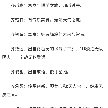
齐越彬：寓意：博学文雅，超越过去。
齐钰轩：有气质高贵，潇洒大气之意。
齐智辉：寓意：拥有辉煌的未来与智慧。
齐致远：出自诸葛亮的《诫子书》：“非淡泊无以
明志，非宁静无以致远”。
齐俊驰：出自成语：俊才星驰。
齐承颐：传承创新，颐养心和;天人合一、健康无
虞之义。