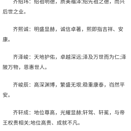
齐绍玮：绍祖明德，质美福泽;绍先祖之德，而兴
后世之业。
齐熙诚：明盛显赫，诚信卓著，熙即指吉祥、安
康。
齐泽峻：天地护佑，卓越深远;泽及万世而为仁;泽
陂万物，恩惠世人。
齐峻辰：高深渊博，繁盛无垠;稳重康泰，岿然平
安。
齐轩成：地位尊高，光耀显赫;轩驾、轩冕，与帝
王权贵相关;地位高贵、成就不凡。