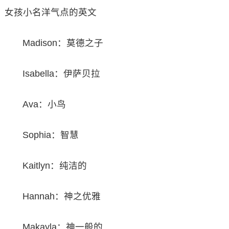
女孩小名洋气点的英文
Madison：莫德之子
Isabella：伊萨贝拉
Ava：小鸟
Sophia：智慧
Kaitlyn：纯洁的
Hannah：神之优雅
Makayla：神一般的