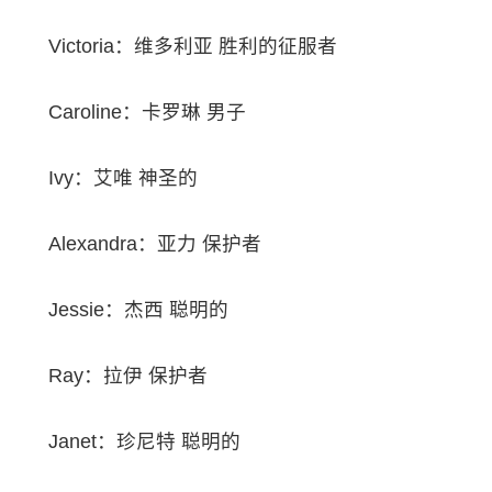
Victoria：维多利亚 胜利的征服者
Caroline：卡罗琳 男子
Ivy：艾唯 神圣的
Alexandra：亚力 保护者
Jessie：杰西 聪明的
Ray：拉伊 保护者
Janet：珍尼特 聪明的