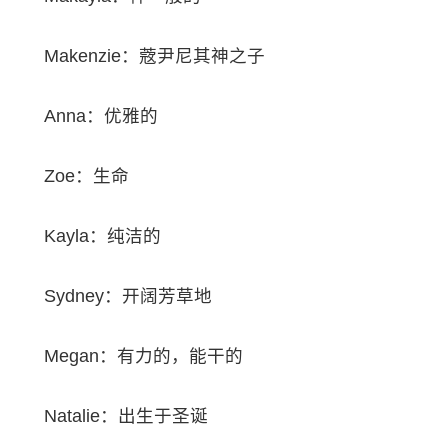
Makenzie：蔲尹尼其神之子
Anna：优雅的
Zoe：生命
Kayla：纯洁的
Sydney：开阔芳草地
Megan：有力的，能干的
Natalie：出生于圣诞