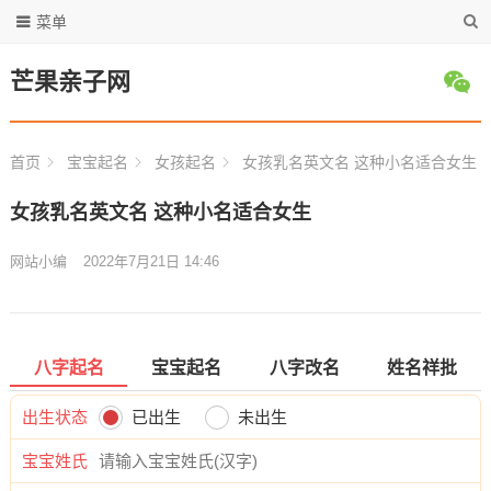
菜单
芒果亲子网
首页
宝宝起名
女孩起名
女孩乳名英文名 这种小名适合女生
女孩乳名英文名 这种小名适合女生
网站小编
2022年7月21日 14:46
八字起名
宝宝起名
八字改名
姓名祥批
出生状态
已出生
未出生
宝宝姓氏