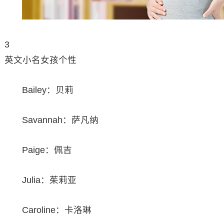
3
英文小名女孩个性
Bailey：贝莉
Savannah：萨凡纳
Paige：佩吉
Julia：茱莉亚
Caroline：卡洛琳