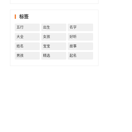
字精批
批出一
标签
生好命
运！
五行
出生
名字
大全
女孩
好听
姓名
宝宝
故事
男孩
精选
起名