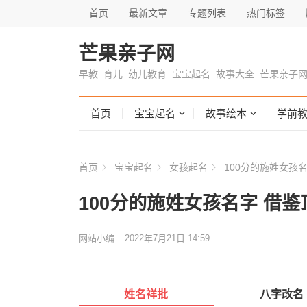
首页
最新文章
专题列表
热门标签
芒果亲子网
早教_育儿_幼儿教育_宝宝起名_故事大全_芒果亲子
首页
宝宝起名
故事绘本
学前
首页
宝宝起名
女孩起名
100分的施姓女孩
100分的施姓女孩名字 借鉴
网站小编
2022年7月21日 14:59
姓名祥批
八字改名