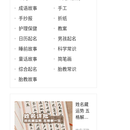
成语故事
手工
手抄报
折纸
护理保健
教案
日历起名
男孩起名
睡前故事
科学常识
童话故事
简笔画
综合起名
胎教常识
胎教故事
姓名藏
运势 五
格解一
生，姓
名判断