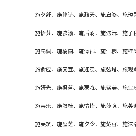
施夕舒、施律诗、施疏天、施启姿、施璋
施悟芬、施弦渝、施后尉、施遇沅、施子
施先佩、施橘圆、施濛郡、施汇樱、施桂
施俞应、施蕊宣、施迎意、施弦增、施观
施妍先、施枫蓝、施蒙森、施絮美、施业
施芙乐、施敞桂、施情惜、施莎隐、施芙
施英筑、施盈芝、施夕令、施楚容、施沫