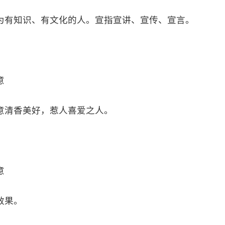
为有知识、有文化的人。宣指宣讲、宣传、宣言。
意
意清香美好，惹人喜爱之人。
意
效果。