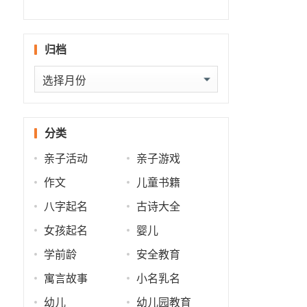
什么
批
势
势
归档
归
档
分类
亲子活动
亲子游戏
作文
儿童书籍
八字起名
古诗大全
女孩起名
婴儿
学前龄
安全教育
寓言故事
小名乳名
幼儿
幼儿园教育