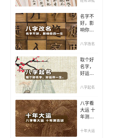
姓名详批
你一生
吉凶，
名字不
你的名
好，影
字真的
响你的
适合你
一生，
吗？
一个好
八字改名
名值千
金，好
取个好
名字让
名字，
你增加
好运伴
自信、
一生。
一帆风
赐子千
八字起名
顺！
金，不
如教子
八字看
一艺；
大运 十
教子一
年测吉
艺，不
凶，十
如赐子
年一运
十年大运
好名！
卜吉