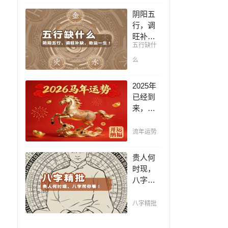
凶，未
阴阳五
来命运
行，调
全知
旺补
晓。
五行缺什
缺，助
运一
么
生！通
晓五
2025年
行，把
已经到
控起伏
来，如
波澜，
何能够
调旺补
把握先
流年运势
缺，助
机，趋
运你的
吉避
贵人何
一生！
凶，不
时现，
走弯
八字帮
路，点
你看！
击此处
平阴阳
八字精批
查看！
断祸
福，八