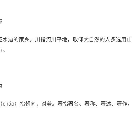
意
征水边的家乡。川指河川平地，敬仰大自然的人多选用山
迈。
意
cháo）指朝向，对着。著指著名、著称、著述、著作。