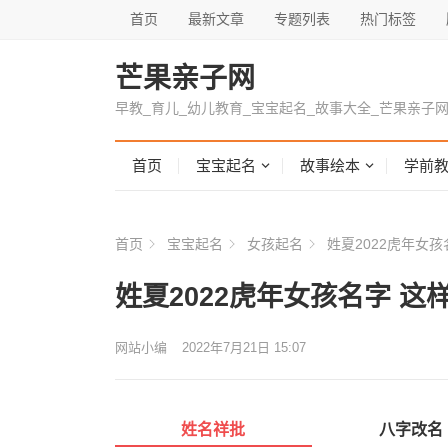
首页
最新文章
专题列表
热门标签
芒果亲子网
早教_育儿_幼儿教育_宝宝起名_故事大全_芒果亲子
首页
宝宝起名
故事绘本
学前
首页
宝宝起名
女孩起名
姓夏2022虎年女孩
姓夏2022虎年女孩名字 这
网站小编
2022年7月21日 15:07
姓名祥批
八字改名