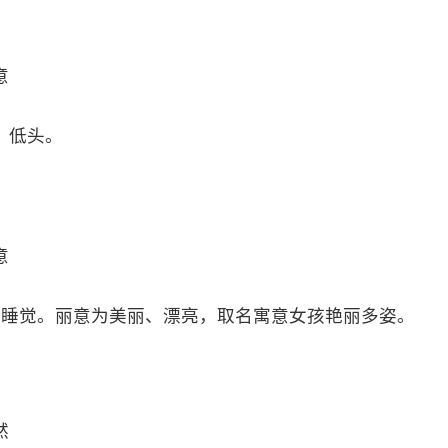
意
，低头。
意
）指睡觉。丽意为美丽、漂亮，取名寓意女孩艳丽多姿。
然