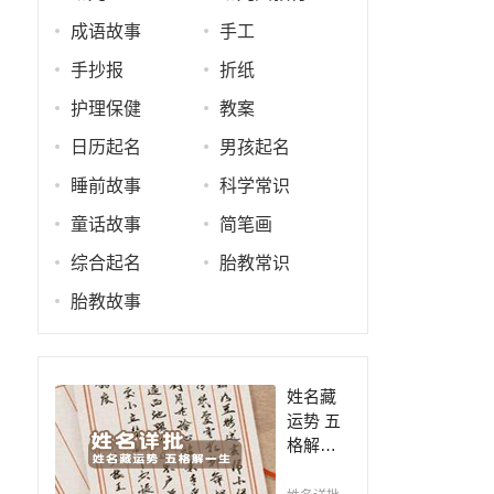
成语故事
手工
手抄报
折纸
护理保健
教案
日历起名
男孩起名
睡前故事
科学常识
童话故事
简笔画
综合起名
胎教常识
胎教故事
姓名藏
运势 五
格解一
生，姓
名判断