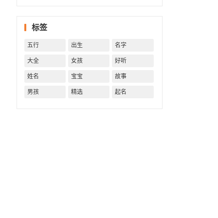
字精批
批出一
标签
生好命
运！
五行
出生
名字
大全
女孩
好听
姓名
宝宝
故事
男孩
精选
起名