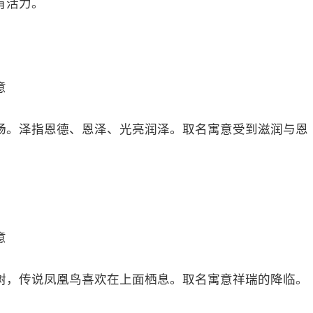
有活力。
意
畅。泽指恩德、恩泽、光亮润泽。取名寓意受到滋润与恩
意
树，传说凤凰鸟喜欢在上面栖息。取名寓意祥瑞的降临。