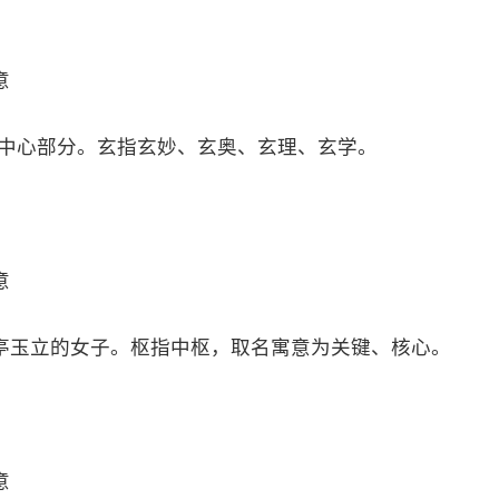
意
的中心部分。玄指玄妙、玄奥、玄理、玄学。
意
亭玉立的女子。枢指中枢，取名寓意为关键、核心。
意