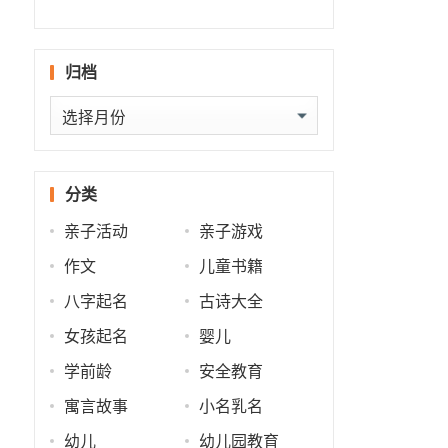
什么
批
势
势
归档
归
档
分类
亲子活动
亲子游戏
作文
儿童书籍
八字起名
古诗大全
女孩起名
婴儿
学前龄
安全教育
寓言故事
小名乳名
幼儿
幼儿园教育