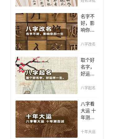
姓名详批
你一生
吉凶，
名字不
你的名
好，影
字真的
响你的
适合你
一生，
吗？
一个好
八字改名
名值千
金，好
取个好
名字让
名字，
你增加
好运伴
自信、
一生。
一帆风
赐子千
八字起名
顺！
金，不
如教子
八字看
一艺；
大运 十
教子一
年测吉
艺，不
凶，十
如赐子
年一运
十年大运
好名！
卜吉