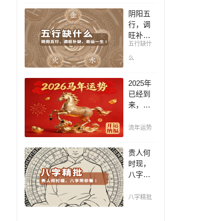
凶，未
阴阳五
来命运
行，调
全知
旺补
晓。
五行缺什
缺，助
运一
么
生！通
晓五
2025年
行，把
已经到
控起伏
来，如
波澜，
何能够
调旺补
把握先
流年运势
缺，助
机，趋
运你的
吉避
贵人何
一生！
凶，不
时现，
走弯
八字帮
路，点
你看！
击此处
平阴阳
八字精批
查看！
断祸
福，八