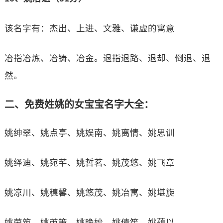
该名字有：杰出、上进、文雅、谦虚的寓意
冶指冶炼、冶铸、冶金。退指退路、退却、倒退、退
然。
二、免费姓姚的女宝宝名字大全：
姚绅翠、姚点亭、姚娱南、姚离情、姚思训
姚绎迪、姚宛芊、姚哲茗、姚茂悠、姚飞章
姚凉川、姚穗馨、姚悠茂、姚冶寓、姚堪旋
姚茵筑、姚芮策、姚晚妙、姚倩笙、姚蕴以