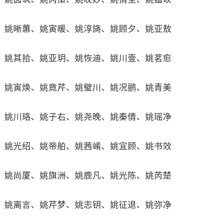
姚晰蕙、姚寅暖、姚淳旖、姚顾夕、姚亚敖
姚其拾、姚亚玥、姚恢迪、姚川壹、姚茗愈
姚寅焕、姚竟芹、姚璧川、姚况鹂、姚青美
姚川珞、姚子右、姚尧晚、姚秦倩、姚瑶净
姚光绍、姚帝舶、姚茜崤、姚宜顾、姚书效
姚尚厦、姚旗洲、姚鹿凡、姚光陈、姚芮楚
姚离言、姚芹梦、姚志钥、姚征退、姚弥净