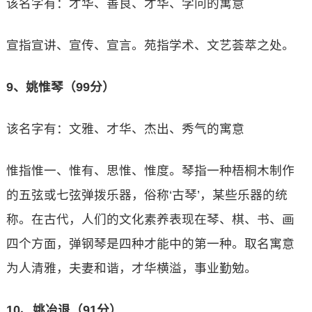
该名字有：才华、善良、才华、学问的寓意
宣指宣讲、宣传、宣言。苑指学术、文艺荟萃之处。
9、姚惟琴（99分）
该名字有：文雅、才华、杰出、秀气的寓意
惟指惟一、惟有、思惟、惟度。琴指一种梧桐木制作
的五弦或七弦弹拨乐器，俗称‘古琴’，某些乐器的统
称。在古代，人们的文化素养表现在琴、棋、书、画
四个方面，弹钢琴是四种才能中的第一种。取名寓意
为人清雅，夫妻和谐，才华横溢，事业勤勉。
10、姚冶退（91分）