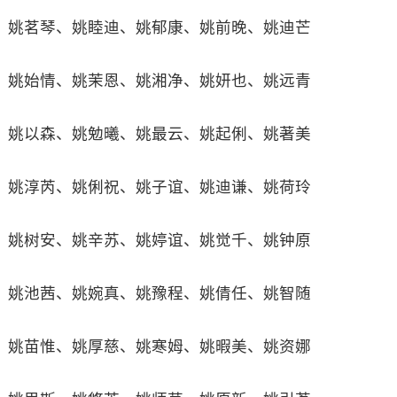
姚茗琴、姚睦迪、姚郁康、姚前晚、姚迪芒
姚始情、姚茉恩、姚湘净、姚妍也、姚远青
姚以森、姚勉曦、姚最云、姚起俐、姚著美
姚淳芮、姚俐祝、姚子谊、姚迪谦、姚荷玲
姚树安、姚辛苏、姚婷谊、姚觉千、姚钟原
姚池茜、姚婉真、姚豫程、姚倩任、姚智随
姚苗惟、姚厚慈、姚寒姆、姚暇美、姚资娜