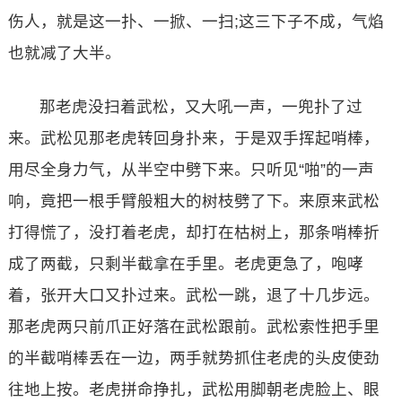
伤人，就是这一扑、一掀、一扫;这三下子不成，气焰
也就减了大半。
那老虎没扫着武松，又大吼一声，一兜扑了过
来。武松见那老虎转回身扑来，于是双手挥起哨棒，
用尽全身力气，从半空中劈下来。只听见“啪”的一声
响，竟把一根手臂般粗大的树枝劈了下。来原来武松
打得慌了，没打着老虎，却打在枯树上，那条哨棒折
成了两截，只剩半截拿在手里。老虎更急了，咆哮
着，张开大口又扑过来。武松一跳，退了十几步远。
那老虎两只前爪正好落在武松跟前。武松索性把手里
的半截哨棒丢在一边，两手就势抓住老虎的头皮使劲
往地上按。老虎拼命挣扎，武松用脚朝老虎脸上、眼