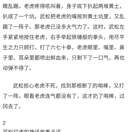
睛乱踢。老虎疼得吼叫着，身子底下扒起两堆黄土，
扒成了一个坑。武松把老虎的嘴按到黄土坑里，又乱
踢了一阵子。那老虎已没多大气力了。这时，武松左
手紧紧地按住老虎，右手举起铁锤般的拳头，用尽平
生之力只顾打。打了六七十拳，老虎眼里、嘴里、鼻
子里、耳朵里都喷出鲜血来，只剩下了一口气，再也
动弹不得了。
武松担心老虎不死，找到那根断了的哨棒，又打
了一阵。眼看老虎连气都没有了，这才扔了哨棒，过
冈去了。
2
武松打虎的神话故事点评