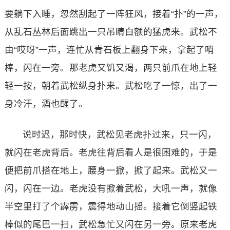
要躺下入睡，忽然刮起了一阵狂风，接着“扑”的一声，
从乱石丛林后面跳出一只吊睛白额的猛虎来。武松不
由“哎呀”一声，连忙从青石板上翻身下来，拿起了哨
棒，闪在一旁。那老虎又饥又渴，两只前爪在地上轻
轻一按，朝着武松纵身扑来。武松吃了一惊，出了一
身冷汗，酒也醒了。
说时迟，那时快，武松见老虎扑过来，只一闪，
就闪在老虎背后。老虎往背后看人是很困难的，于是
便把前爪搭在地上，腰身一掀，掀了起来。武松又一
闪，闪在一边。老虎没有掀着武松，大吼一声，就像
半空里打了个霹雳，震得地动山摇。接着它倒竖起铁
棒似的尾巴一扫，武松急忙又闪在另一旁。原来老虎