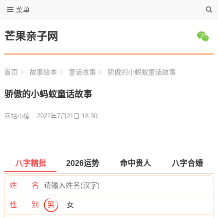
菜单
芒果亲子网
首页
故事绘本
童话故事
骄傲的小蚂蚁童话故事
骄傲的小蚂蚁童话故事
网站小编
2022年7月21日 18:30
八字精批
2026运势
命中贵人
八字合婚
姓 名
性 别
男
女