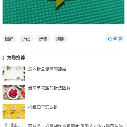
40
赞
图解
折纸
步骤
海豚
为您推荐
怎么折会张嘴的狐狸
最简单花篮的折法图解
折纸知了怎么折
菊花手工折纸制作步骤图片 重阳节立体八瓣菊花的