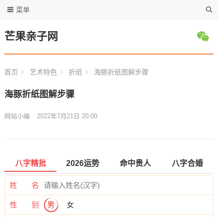
菜单
芒果亲子网
首页
艺术特色
折纸
海豚折纸图解步骤
海豚折纸图解步骤
网站小编
2022年7月21日 20:00
八字精批
2026运势
命中贵人
八字合婚
姓 名
性 别
男
女