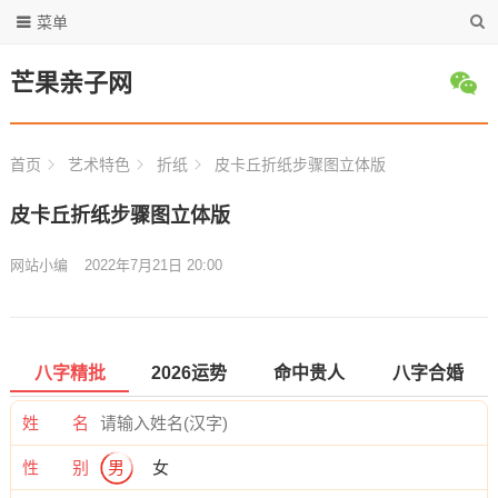
菜单
芒果亲子网
首页
艺术特色
折纸
皮卡丘折纸步骤图立体版
皮卡丘折纸步骤图立体版
网站小编
2022年7月21日 20:00
八字精批
2026运势
命中贵人
八字合婚
姓 名
性 别
男
女