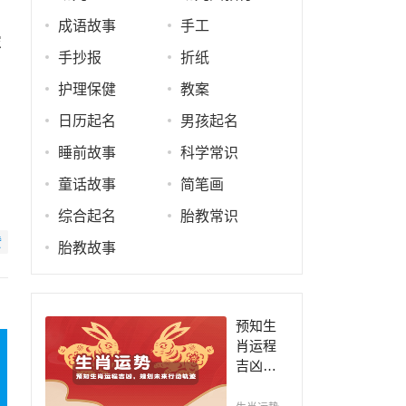
成语故事
手工
浓
手抄报
折纸
护理保健
教案
日历起名
男孩起名
睡前故事
科学常识
童话故事
简笔画
综合起名
胎教常识
赞
胎教故事
预知生
肖运程
吉凶，
规划未
来行动