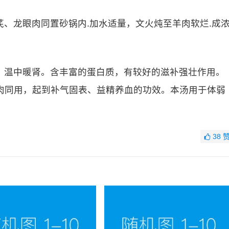
、龙眼肉同置砂锅内.加水适量，文火炖至羊肉软烂.成
，温中暖肾。含丰富的蛋白质，有较好的滋补强壮作用。
肉同用，起到补气固表、益精养血的功效。本汤用于体弱
38