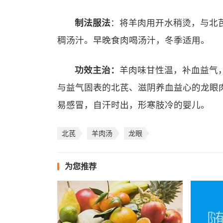
制法服法
：将羊肉用开水稍烫，与北芪
稠汤汁。早晚食肉喝汤汁，冬季适用。
功效主治：
羊肉味甘性温，补血益气
与益气固表的北芪、滋阴养血益心的龙眼
易感冒，自汗时出，形寒肢冷的婴儿。
北芪
羊肉汤
龙眼
为您推荐