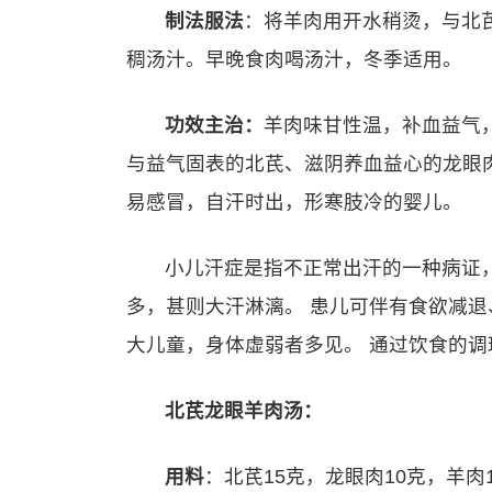
制法服法
：将羊肉用开水稍烫，与北芪
稠汤汁。早晚食肉喝汤汁，冬季适用。
功效主治：
羊肉味甘性温，补血益气
与益气固表的北芪、滋阴养血益心的龙眼
易感冒，自汗时出，形寒肢冷的婴儿。
小儿汗症是指不正常出汗的一种病证
多，甚则大汗淋漓。 患儿可伴有食欲减退
大儿童，身体虚弱者多见。 通过饮食的
北芪龙眼羊肉汤：
用料
：北芪15克，龙眼肉10克，羊肉1