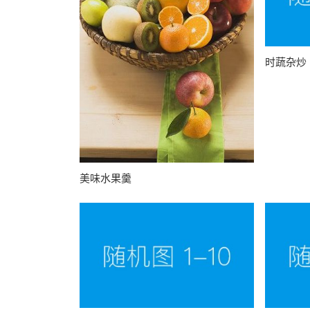
时蔬杂炒
美味水果羹