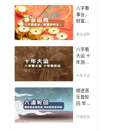
富贵！
福，八
八字看
字精批
事业，
批出一
财富伴
生好命
终生！
运！
哪日出
事业运势
生的人
最有财
八字看
官之
大运 十
命，十
年测吉
之八九
凶，十
是大官
年一运
十年大运
或富
卜吉
豪，解
凶，未
顺逆苦
读您的
来命运
乐皆轮
事业天
全知
回 早知
赋，扭
晓。
因果造
转当下
福报。
不利困
六道轮回
今生的
局！！
运势好