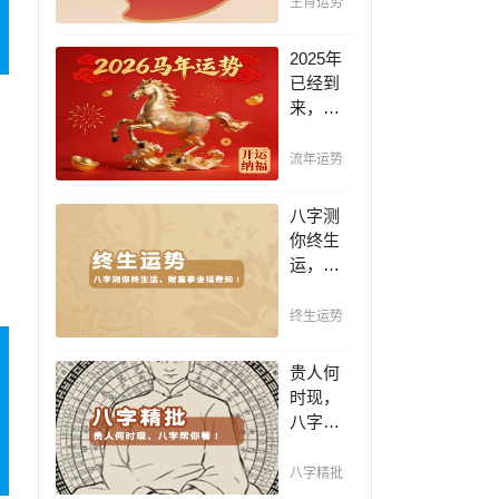
生肖运势
轨迹，
生肖运
2025年
势详
已经到
解，预
来，如
知生肖
何能够
运程吉
把握先
流年运势
凶，规
机，趋
划未来
吉避
八字测
发展方
凶，不
你终生
向！
走弯
运，财
路，点
富事业
击此处
福寿
终生运势
查看！
知！五
行透析
贵人何
一生运
时现，
势 知天
八字帮
命方可
你看！
福寿绵
平阴阳
八字精批
长终生
断祸