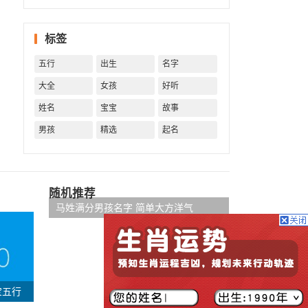
坏，全
看你前
标签
世积了
多少
五行
出生
名字
福。
大全
女孩
好听
姓名
宝宝
故事
男孩
精选
起名
随机推荐
马姓满分男孩名字 简单大方洋气
宝五行