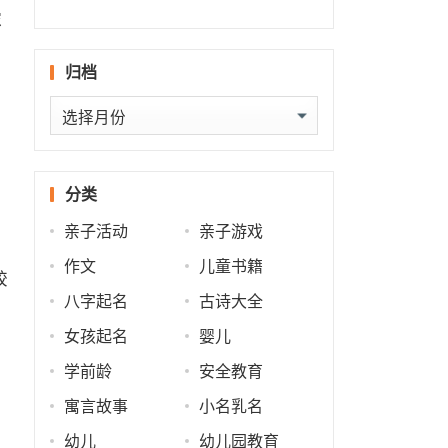
回
运
推演
批
浓
归档
归
档
分类
亲子活动
亲子游戏
作文
儿童书籍
较
八字起名
古诗大全
女孩起名
婴儿
学前龄
安全教育
寓言故事
小名乳名
幼儿
幼儿园教育