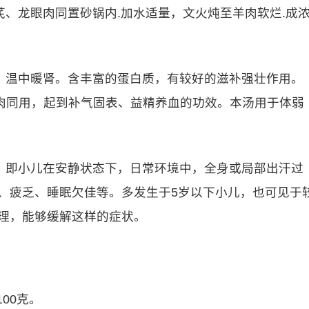
、龙眼肉同置砂锅内.加水适量，文火炖至羊肉软烂.成
，温中暖肾。含丰富的蛋白质，有较好的滋补强壮作用。
肉同用，起到补气固表、益精养血的功效。本汤用于体弱
，即小儿在安静状态下，日常环境中，全身或局部出汗过
、疲乏、睡眠欠佳等。多发生于5岁以下小儿，也可见于
调理，能够缓解这样的症状。
00克。