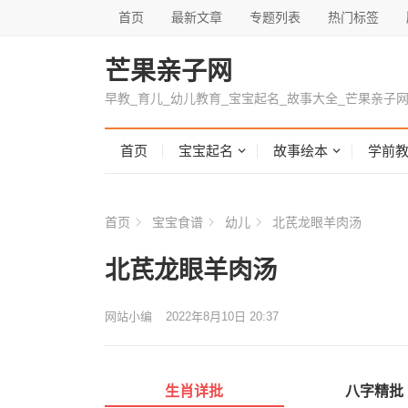
首页
最新文章
专题列表
热门标签
芒果亲子网
早教_育儿_幼儿教育_宝宝起名_故事大全_芒果亲子
首页
宝宝起名
故事绘本
学前
首页
宝宝食谱
幼儿
北芪龙眼羊肉汤
北芪龙眼羊肉汤
网站小编
2022年8月10日 20:37
生肖详批
八字精批