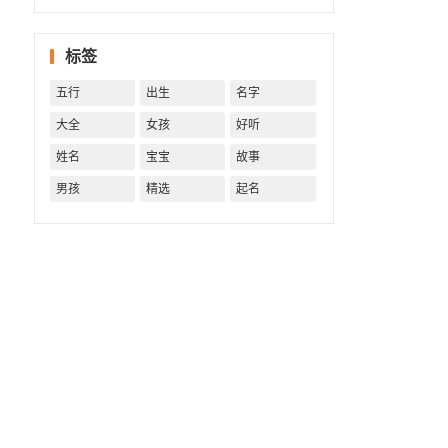
字精批
批出一
标签
生好命
运！
五行
出生
名字
大全
女孩
好听
姓名
宝宝
故事
男孩
精选
起名