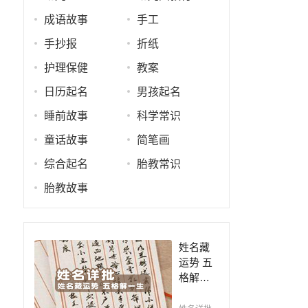
成语故事
手工
手抄报
折纸
护理保健
教案
日历起名
男孩起名
睡前故事
科学常识
童话故事
简笔画
综合起名
胎教常识
胎教故事
姓名藏
运势 五
格解一
生，姓
名判断