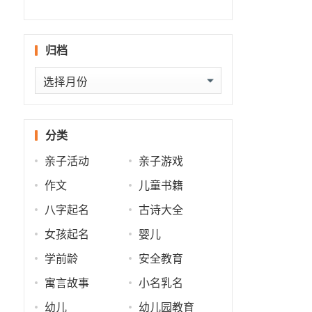
什么
批
势
势
归档
归
档
分类
亲子活动
亲子游戏
作文
儿童书籍
八字起名
古诗大全
女孩起名
婴儿
学前龄
安全教育
寓言故事
小名乳名
幼儿
幼儿园教育