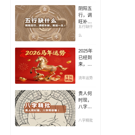
凶，未
阴阳五
来命运
行，调
全知
旺补
晓。
五行缺什
缺，助
运一
么
生！通
晓五
2025年
行，把
已经到
控起伏
来，如
波澜，
何能够
调旺补
把握先
流年运势
缺，助
机，趋
运你的
吉避
贵人何
一生！
凶，不
时现，
走弯
八字帮
路，点
你看！
击此处
平阴阳
八字精批
查看！
断祸
福，八