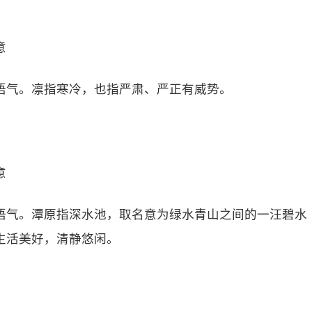
意
语气。凛指寒冷，也指严肃、严正有威势。
意
语气。潭原指深水池，取名意为绿水青山之间的一汪碧水
生活美好，清静悠闲。