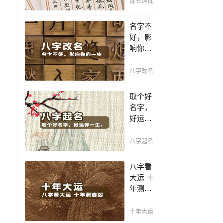
姓名详批
你一生
吉凶，
名字不
你的名
好，影
字真的
响你的
适合你
一生，
吗？
一个好
八字改名
名值千
金，好
取个好
名字让
名字，
你增加
好运伴
自信、
一生。
一帆风
赐子千
八字起名
顺！
金，不
如教子
八字看
一艺；
大运 十
教子一
年测吉
艺，不
凶，十
如赐子
年一运
十年大运
好名！
卜吉