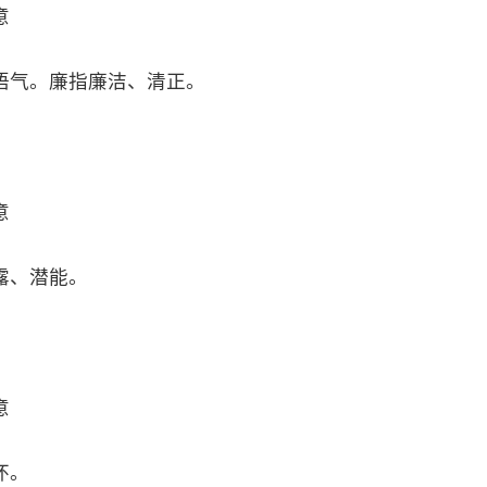
意
语气。廉指廉洁、清正。
意
露、潜能。
意
怀。