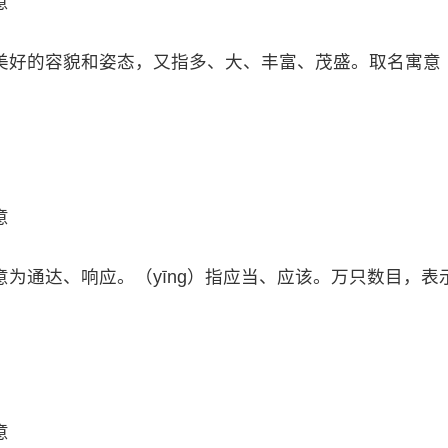
意
美好的容貌和姿态，又指多、大、丰富、茂盛。取名寓意
意
为通达、响应。（yīng）指应当、应该。万只数目，表
意