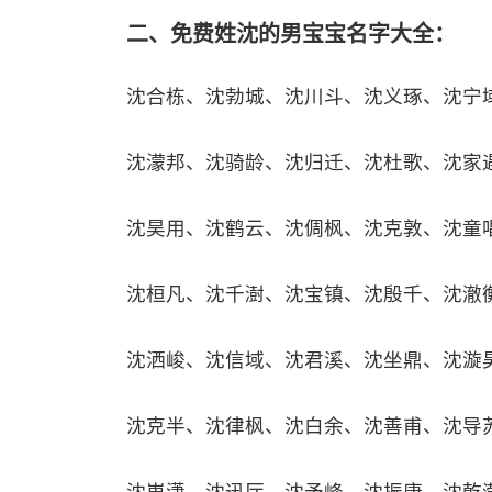
二、免费姓沈的男宝宝名字大全：
沈合栋、沈勃城、沈川斗、沈义琢、沈宁
沈濛邦、沈骑龄、沈归迁、沈杜歌、沈家
沈昊用、沈鹤云、沈倜枫、沈克敦、沈童
沈桓凡、沈千澍、沈宝镇、沈殷千、沈澈
沈洒峻、沈信域、沈君溪、沈坐鼎、沈漩
沈克半、沈律枫、沈白余、沈善甫、沈导