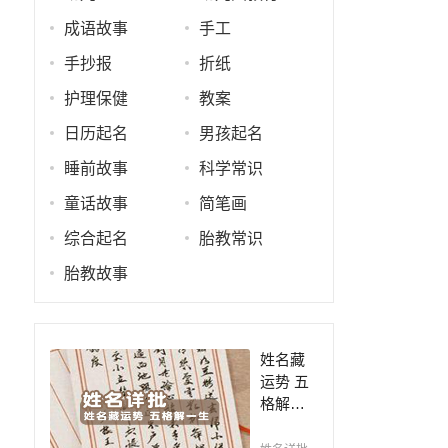
成语故事
手工
手抄报
折纸
护理保健
教案
日历起名
男孩起名
睡前故事
科学常识
童话故事
简笔画
综合起名
胎教常识
胎教故事
姓名藏
运势 五
格解一
生，姓
名判断