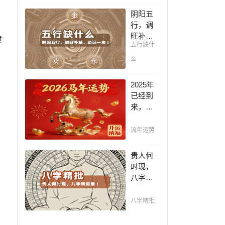
凶，未
阴阳五
来命运
行，调
全知
旺补
意
晓。
五行缺什
缺，助
运一
么
生！通
晓五
2025年
行，把
已经到
控起伏
来，如
波澜，
何能够
调旺补
把握先
流年运势
缺，助
机，趋
运你的
吉避
贵人何
一生！
凶，不
时现，
走弯
八字帮
路，点
你看！
击此处
平阴阳
八字精批
查看！
断祸
福，八