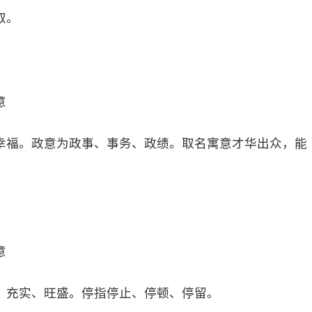
取。
意
幸福。政意为政事、事务、政绩。取名寓意才华出众，能
意
、充实、旺盛。停指停止、停顿、停留。