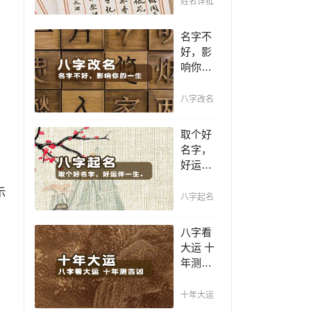
姓名详批
你一生
吉凶，
名字不
你的名
好，影
字真的
响你的
适合你
一生，
吗？
一个好
八字改名
名值千
金，好
取个好
名字让
名字，
你增加
好运伴
自信、
一生。
一帆风
示
赐子千
八字起名
顺！
金，不
如教子
八字看
一艺；
大运 十
教子一
年测吉
艺，不
凶，十
如赐子
年一运
十年大运
好名！
卜吉