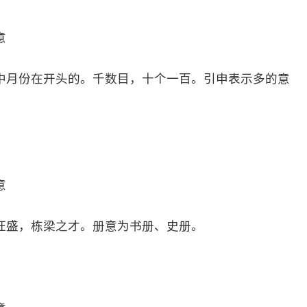
意
中月份在开头的。千数目，十个一百。引申表示多的意
意
旺盛，栋梁之才。册意为书册、史册。