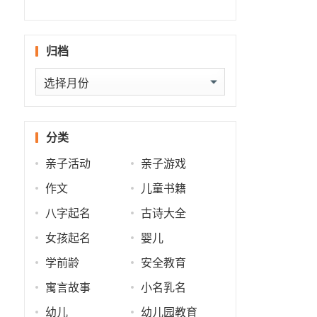
什么
批
势
势
归档
归
档
分类
亲子活动
亲子游戏
作文
儿童书籍
八字起名
古诗大全
女孩起名
婴儿
学前龄
安全教育
寓言故事
小名乳名
幼儿
幼儿园教育