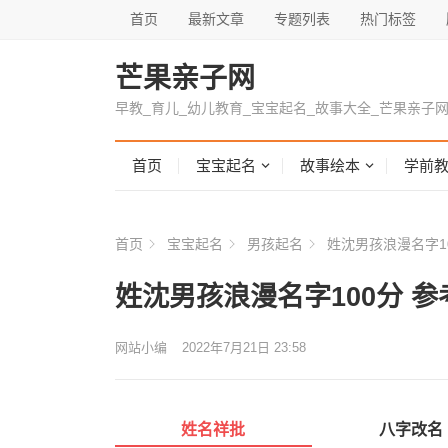
首页
最新文章
专题列表
热门标签
芒果亲子网
早教_育儿_幼儿教育_宝宝起名_故事大全_芒果亲子
首页
宝宝起名
故事绘本
学前
首页
宝宝起名
男孩起名
姓沈男孩浪漫名字1
姓沈男孩浪漫名字100分 
网站小编
2022年7月21日 23:58
姓名祥批
八字改名