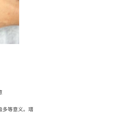
意
极多等意义。瑨