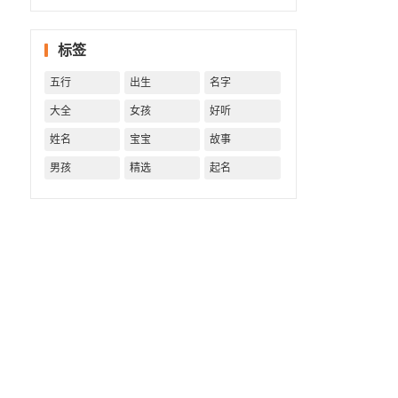
字精批
批出一
标签
生好命
运！
五行
出生
名字
大全
女孩
好听
姓名
宝宝
故事
男孩
精选
起名