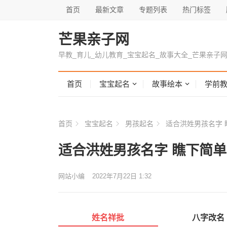
首页
最新文章
专题列表
热门标签
芒果亲子网
早教_育儿_幼儿教育_宝宝起名_故事大全_芒果亲子
首页
宝宝起名
故事绘本
学前
首页
宝宝起名
男孩起名
适合洪姓男孩名字 
适合洪姓男孩名字 瞧下简
网站小编
2022年7月22日 1:32
姓名祥批
八字改名