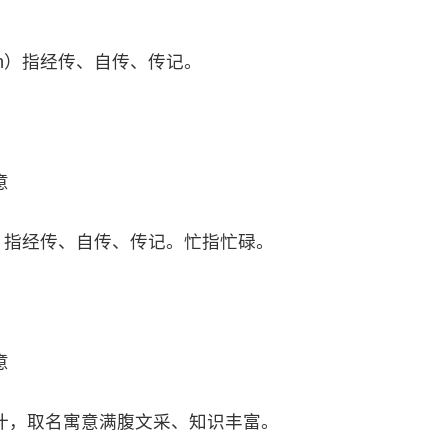
àn）指经传、自传、传记。
意
n）指经传、自传、传记。忙指忙碌。
意
汁，取名寓意满腹文采、知识丰富。