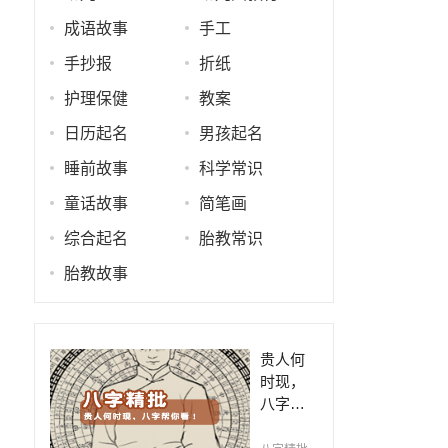
成语故事
手工
手抄报
折纸
护理保健
教案
）
日历起名
男孩起名
睡前故事
科学常识
童话故事
简笔画
综合起名
胎教常识
胎教故事
贵人何
时现，
八字帮
你看！
平阴阳