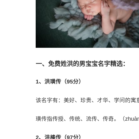
一、免费姓洪的男宝宝名字精选：
1、洪璜传（95分）
该名字有：美好、珍贵、才华、学问的寓
璜传指传授、传统、流传、传奇。（zhu
2、洪棒传（97分）