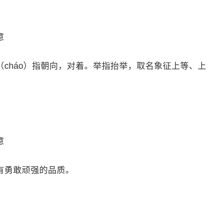
意
cháo）指朝向，对着。举指抬举，取名象征上等、上
意
有勇敢顽强的品质。