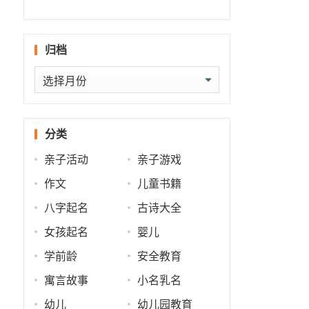
什么
批
势
势
归档
归
档
分类
亲子活动
亲子游戏
作文
儿童书籍
八字起名
古诗大全
女孩起名
婴儿
学前龄
安全教育
寓言故事
小名乳名
幼儿
幼儿园教育