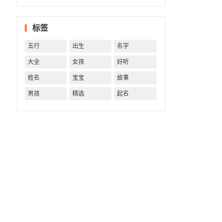
一生！
一生运
势 知天
标签
命方可
福寿绵
五行
出生
名字
长终生
富贵！
大全
女孩
好听
姓名
宝宝
故事
男孩
精选
起名