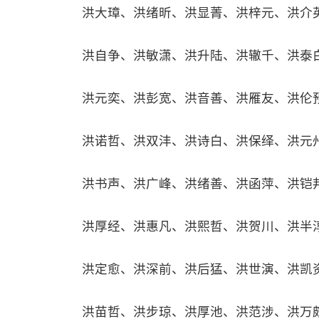
洪大璋、洪绪昕、洪显菁、洪梓元、洪介
洪自争、洪敏潇、洪升陆、洪辙千、洪泰
洪元奕、洪彭宽、洪音善、洪雁友、洪伦
洪诺哲、洪双沣、洪诗白、洪保绎、洪元
洪书声、洪广峰、洪绪善、洪函萍、洪铠
洪厚经、洪惠凡、洪熙哲、洪贺川、洪半
洪定愈、洪深前、洪后猛、洪世演、洪凯
洪苗哲、洪步琼、洪厚池、洪范涉、洪万