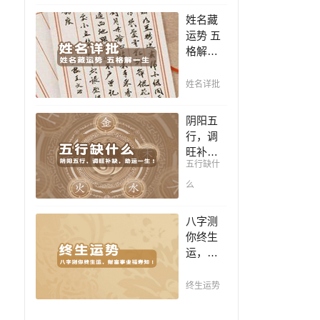
豪，解
凶，未
姓名藏
读您的
来命运
运势 五
事业天
全知
格解一
赋，扭
晓。
生，姓
转当下
名判断
不利困
姓名详批
你一生
局！！
吉凶，
阴阳五
你的名
行，调
字真的
旺补
适合你
五行缺什
缺，助
吗？
运一
么
生！通
晓五
八字测
行，把
你终生
控起伏
运，财
波澜，
富事业
调旺补
福寿
终生运势
缺，助
知！五
运你的
行透析