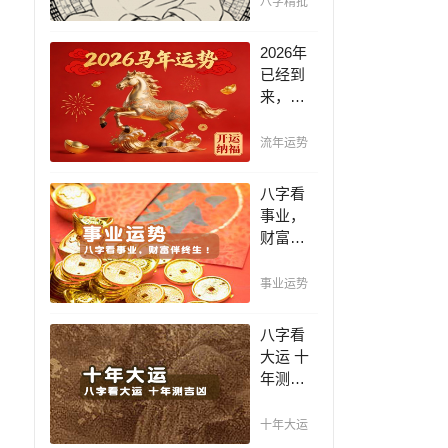
八字精批
断祸
福，八
2026年
字精批
已经到
批出一
来，如
生好命
何能够
运！
把握先
流年运势
机，趋
吉避
八字看
凶，不
事业，
走弯
财富伴
路，点
终生！
击此处
哪日出
事业运势
查看！
生的人
最有财
八字看
官之
大运 十
命，十
年测吉
之八九
凶，十
是大官
年一运
十年大运
或富
卜吉