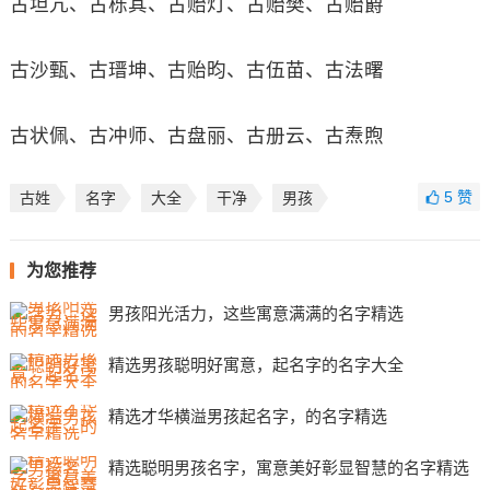
古坦亢、古栎其、古贻灯、古贻樊、古贻爵
古沙甄、古瑨坤、古贻昀、古伍苗、古法曙
古状佩、古冲师、古盘丽、古册云、古焘煦
5
赞
古姓
名字
大全
干净
男孩
为您推荐
男孩阳光活力，这些寓意满满的名字精选
精选男孩聪明好寓意，起名字的名字大全
精选才华横溢男孩起名字，的名字精选
精选聪明男孩名字，寓意美好彰显智慧的名字精选