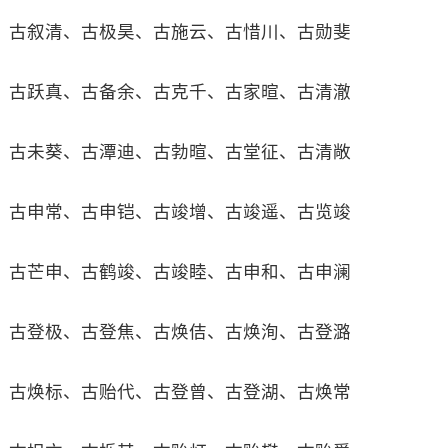
古叙清、古极昊、古施云、古惜川、古勋斐
古跃真、古备余、古克千、古家暄、古清澈
古未葵、古潭迪、古勃暄、古堂征、古清敞
古申常、古申铠、古竣增、古竣遥、古览竣
古芒申、古鹤竣、古竣睦、古申和、古申澜
古登极、古登焦、古焕佶、古焕洵、古登潞
古焕标、古贻代、古登曾、古登湖、古焕常