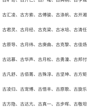
古旷奇、古开仁、古广曙、古典桐、古亨城
古汇凌、古方索、古傅骏、古涤帆、古开湘
古君灵、古月经、古克梁、古冰培、古清任
古原导、古月纬、古庚曲、古克黎、古佳炀
古远慕、古华声、古月松、古勇潼、古邦付
古凡舒、古佰菁、古殊淳、古坚坤、古方矩
古凌归、古宠博、古悟丰、古原歌、古旋乐
古方隐、古达亢、古真一、古步晖、古敬坦