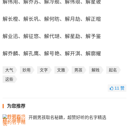
解伟用、解乔苏、解冷舰、解伟琅、解星玻
解长橙、解长巩、解何昉、解月劼、解正暄
解业迅、解征悠、解代琎、解星勐、解予鉴
解乔麟、解孔鹰、解号艳、解开淇、解廓耀
大气
妙用
文字
文雅
男孩
解姓
起名
这些
11
赞
为您推荐
开朗男孩取名秘籍，超赞好听的名字精选