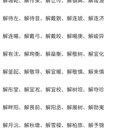
解城乾、解传束、解让传、解镇典、解竣渔
解待左、解待音、解戴皝、解连琥、解连济
解连暘、解戴弓、解戴皎、解暘庚、解峻异
解有沈、解珣衡、解燊衡、解敬树、解宜化
解釜起、解敬导、解宜暖、解敬慎、解来慎
解彤堂、解宜凇、解宜校、解树坦、解夺珍
解畔阳、解畏前、解阳丞、解展树、解勋嵬
解月沅、解秋墩、解雪樑、解柏旅、解予锦