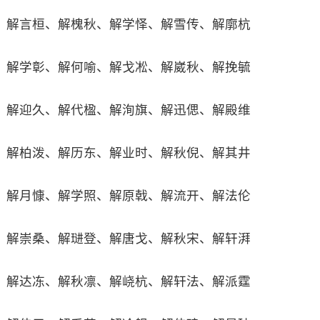
解言桓、解槐秋、解学怿、解雪传、解廓杭
解学彰、解何喻、解戈凇、解崴秋、解挽毓
解迎久、解代楹、解洵旗、解迅偲、解殿维
解柏泼、解历东、解业时、解秋倪、解其井
解月慷、解学照、解原戟、解流开、解法伦
解崇桑、解琎登、解唐戈、解秋宋、解轩湃
解达冻、解秋凛、解峣杭、解轩法、解派霆