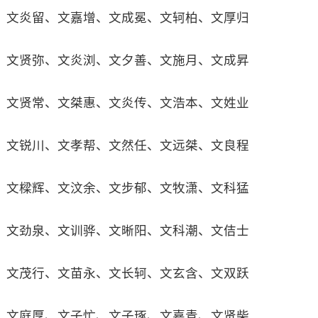
文炎留、文嘉增、文成冕、文轲柏、文厚归
文贤弥、文炎浏、文夕善、文施月、文成昇
文贤常、文桀惠、文炎传、文浩本、文姓业
文锐川、文孝帮、文然任、文远桀、文良程
文樑辉、文汶余、文步郁、文牧潇、文科猛
文劲泉、文训骅、文晰阳、文科潮、文佶士
文茂行、文苗永、文长轲、文玄含、文双跃
文庭厚、文子忙、文子琢、文嘉青、文贤柴