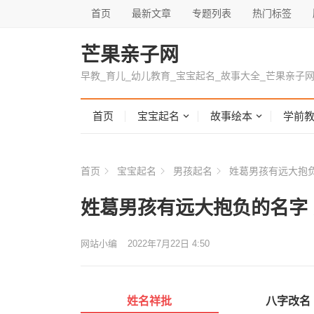
首页
最新文章
专题列表
热门标签
芒果亲子网
早教_育儿_幼儿教育_宝宝起名_故事大全_芒果亲子
首页
宝宝起名
故事绘本
学前
首页
宝宝起名
男孩起名
姓葛男孩有远大抱负
姓葛男孩有远大抱负的名字
网站小编
2022年7月22日 4:50
姓名祥批
八字改名