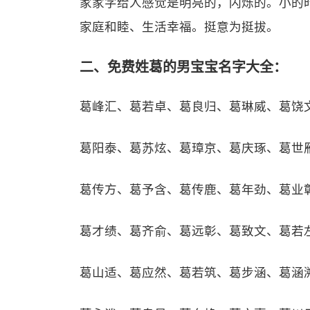
家家字给人感觉是明亮的，闪烁的。小的
家庭和睦、生活幸福。挺意为挺拔。
二、免费姓葛的男宝宝名字大全：
葛峰汇、葛若卓、葛良归、葛琳威、葛饶
葛阳泰、葛苏炫、葛璋京、葛庆琢、葛世
葛传方、葛予含、葛传鹿、葛年劲、葛业
葛才绩、葛齐俞、葛远彰、葛致文、葛若
葛山适、葛应然、葛若筑、葛步涵、葛涵