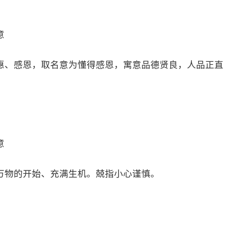
意
惠、感恩，取名意为懂得感恩，寓意品德贤良，人品正直
意
万物的开始、充满生机。兢指小心谨慎。