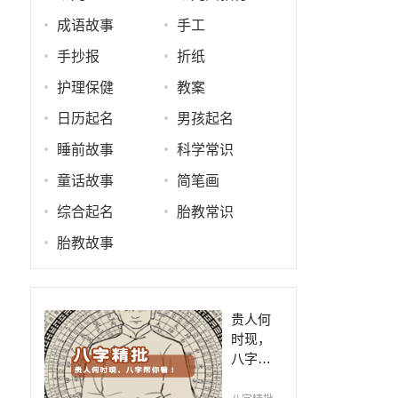
成语故事
手工
手抄报
折纸
护理保健
教案
日历起名
男孩起名
睡前故事
科学常识
童话故事
简笔画
综合起名
胎教常识
胎教故事
贵人何
时现，
八字帮
你看！
平阴阳