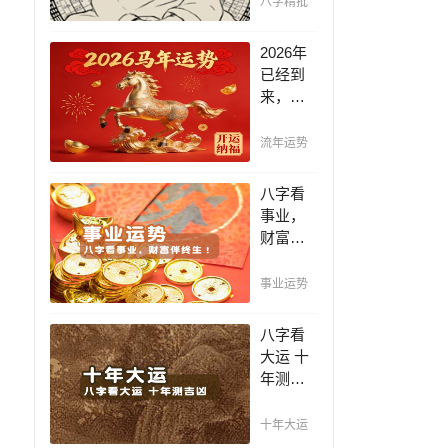
八字精批
断祸
福，八
2026年
字精批
已经到
批出一
来，如
生好命
何能够
运！
把握先
流年运势
机，趋
吉避
八字看
凶，不
事业，
走弯
财富伴
路，点
终生！
击此处
哪日出
事业运势
查看！
生的人
最有财
八字看
官之
大运 十
命，十
年测吉
之八九
凶，十
是大官
年一运
十年大运
或富
卜吉