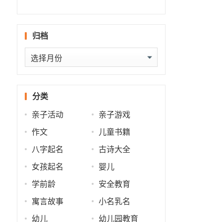
什么
批
势
势
归档
归
档
分类
亲子活动
亲子游戏
作文
儿童书籍
八字起名
古诗大全
女孩起名
婴儿
学前龄
安全教育
寓言故事
小名乳名
幼儿
幼儿园教育