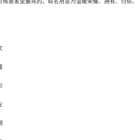
时候是家里最亮的。取名用意为温暖荣耀、拥有、归依、
文
雁
彰
左
溯