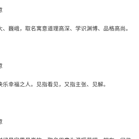
意
大、巍峨，取名寓意道理高深、学识渊博、品格高尚。
意
快乐幸福之人。见指看见，又指主张、见解。
意