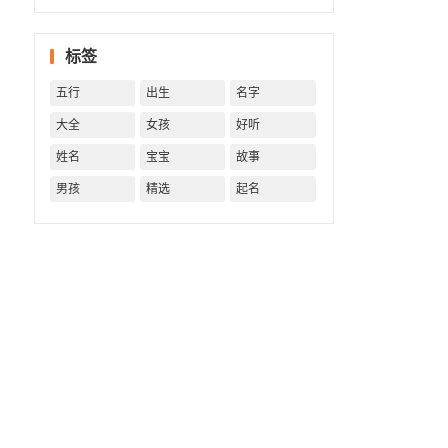
一生！
一生运
势 知天
标签
命方可
福寿绵
五行
出生
名字
长终生
富贵！
大全
女孩
好听
姓名
宝宝
故事
男孩
精选
起名