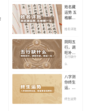
豪，解
凶，未
姓名藏
读您的
来命运
运势 五
事业天
全知
格解一
会
赋，扭
晓。
生，姓
转当下
名判断
不利困
姓名详批
你一生
局！！
吉凶，
阴阳五
你的名
行，调
字真的
旺补
适合你
五行缺什
缺，助
吗？
运一
么
生！通
晓五
八字测
行，把
你终生
控起伏
运，财
波澜，
富事业
调旺补
福寿
终生运势
缺，助
知！五
运你的
行透析