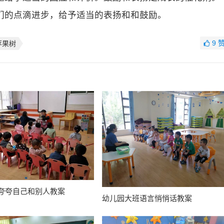
们的点滴进步，给予适当的表扬和和鼓励。
9
苹果树
夸夸自己和别人教案
幼儿园大班语言悄悄话教案