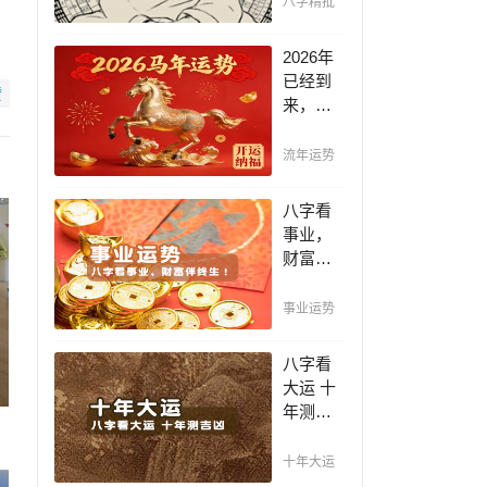
八字精批
断祸
福，八
2026年
字精批
已经到
赞
批出一
来，如
生好命
何能够
运！
把握先
流年运势
机，趋
吉避
八字看
凶，不
事业，
走弯
财富伴
路，点
终生！
击此处
哪日出
事业运势
查看！
生的人
最有财
八字看
官之
大运 十
命，十
年测吉
之八九
凶，十
是大官
年一运
十年大运
或富
卜吉