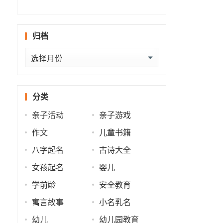
批
什么
势
世
归档
归
档
分类
，
亲子活动
亲子游戏
作文
儿童书籍
八字起名
古诗大全
，
女孩起名
婴儿
学前龄
安全教育
寓言故事
小名乳名
，
幼儿
幼儿园教育