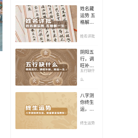
豪，解
凶，未
姓名藏
读您的
来命运
运势 五
事业天
全知
格解一
赋，扭
晓。
生，姓
转当下
名判断
不利困
姓名详批
你一生
局！！
吉凶，
阴阳五
你的名
行，调
字真的
旺补
适合你
五行缺什
缺，助
吗？
运一
么
生！通
晓五
八字测
行，把
你终生
控起伏
运，财
波澜，
富事业
调旺补
福寿
终生运势
缺，助
知！五
运你的
行透析