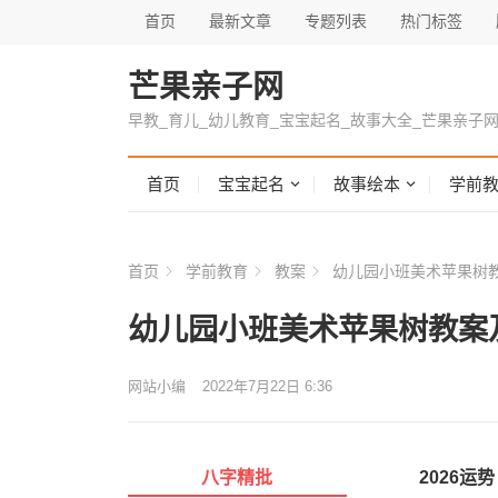
首页
最新文章
专题列表
热门标签
芒果亲子网
早教_育儿_幼儿教育_宝宝起名_故事大全_芒果亲子
首页
宝宝起名
故事绘本
学前
首页
学前教育
教案
幼儿园小班美术苹果树
幼儿园小班美术苹果树教案
网站小编
2022年7月22日 6:36
八字精批
2026运势