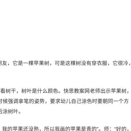
好朋友，它是一棵苹果树，可是这棵树没有穿衣服，它很冷
看看树干，树叶是什么颜色。快思教案网老师出示苹果树
时候强调拿笔的姿势，要求幼儿自己涂色时要朝同一个方
后涂树叶。
，我的苹果还没熟，所以我画的苹果是青的”。师：“好的