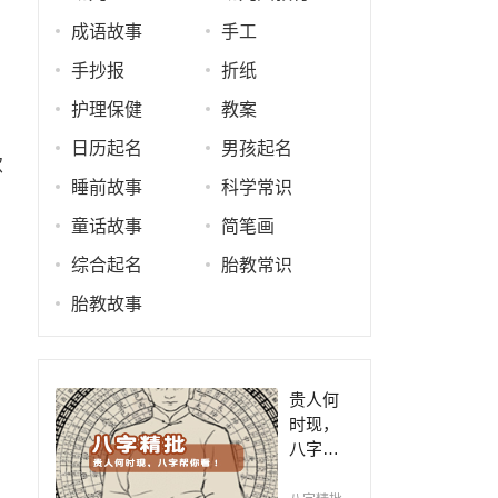
成语故事
手工
手抄报
折纸
护理保健
教案
日历起名
男孩起名
歌
睡前故事
科学常识
童话故事
简笔画
综合起名
胎教常识
胎教故事
贵人何
时现，
八字帮
你看！
平阴阳