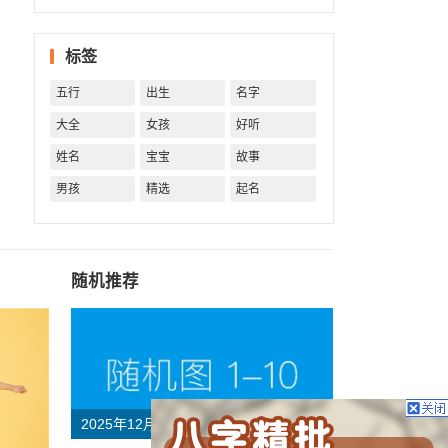
一生！
一生运
势 知天
标签
命方可
福寿绵
五行
出生
名字
长终生
富贵！
大全
女孩
好听
姓名
宝宝
故事
男孩
精选
起名
随机推荐
2025年12月11日04时出生的宝宝五行