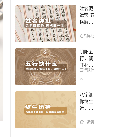
豪，解
凶，未
姓名藏
读您的
来命运
运势 五
事业天
全知
格解一
赋，扭
晓。
生，姓
转当下
名判断
不利困
姓名详批
你一生
局！！
吉凶，
阴阳五
你的名
行，调
字真的
旺补
适合你
五行缺什
缺，助
吗？
运一
么
生！通
晓五
八字测
行，把
你终生
控起伏
运，财
波澜，
富事业
调旺补
福寿
终生运势
缺，助
知！五
运你的
行透析