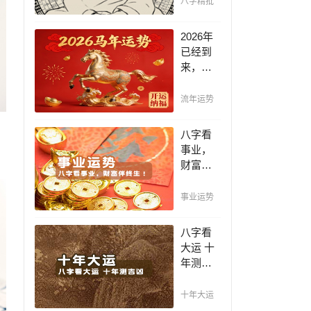
八字精批
断祸
福，八
2026年
字精批
已经到
批出一
来，如
生好命
何能够
运！
把握先
流年运势
机，趋
吉避
八字看
凶，不
事业，
走弯
财富伴
路，点
终生！
击此处
哪日出
事业运势
查看！
生的人
最有财
八字看
官之
大运 十
命，十
年测吉
之八九
凶，十
是大官
年一运
十年大运
或富
卜吉