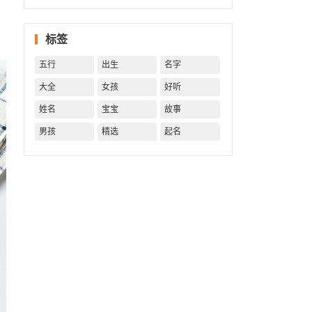
一生！
一生运
势 知天
标签
命方可
福寿绵
五行
出生
名字
长终生
富贵！
大全
女孩
好听
姓名
宝宝
故事
男孩
精选
起名