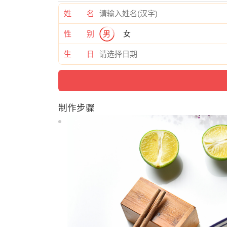
姓 名
性 别
男
女
生 日
制作步骤