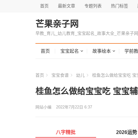
首页
最新文章
专题列表
热门标签
芒果亲子网
早教_育儿_幼儿教育_宝宝起名_故事大全_芒果亲子
首页
宝宝起名
故事绘本
学前
首页
宝宝食谱
幼儿
桂鱼怎么做给宝宝吃 宝
桂鱼怎么做给宝宝吃 宝宝
网站小编
2022年7月22日 6:37
八字精批
2026运势