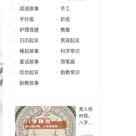
成语故事
手工
手抄报
折纸
护理保健
教案
日历起名
男孩起名
睡前故事
科学常识
童话故事
简笔画
综合起名
胎教常识
胎教故事
贵人何
时现，
八字帮
你看！
平阴阳